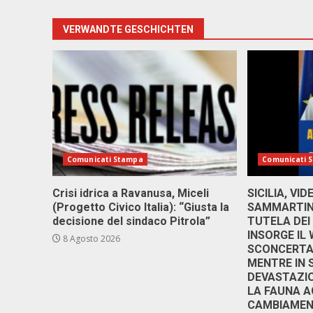
VERWANDTE GESCHICHTEN
Comunicati Stampa
Comunicati 
Crisi idrica a Ravanusa, Miceli
SICILIA, VI
(Progetto Civico Italia): “Giusta la
SAMMARTINO
decisione del sindaco Pitrola”
TUTELA DEI
INSORGE IL
8 Agosto 2026
SCONCERTAN
MENTRE IN 
DEVASTAZIO
LA FAUNA A
CAMBIAMENT