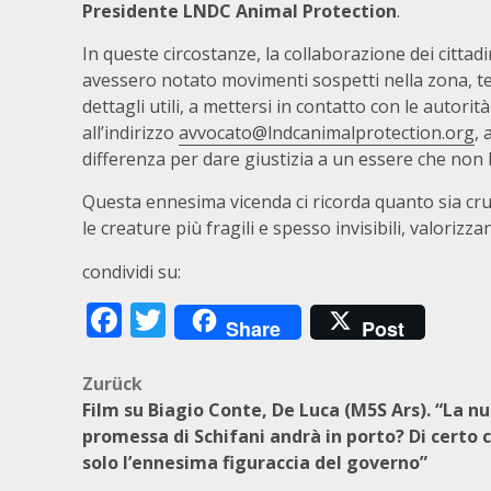
Presidente LNDC Animal Protection
.
In queste circostanze, la collaborazione dei citta
avessero notato movimenti sospetti nella zona, te
dettagli utili, a mettersi in contatto con le autorit
all’indirizzo
avvocato@lndcanimalprotection.org
,
differenza per dare giustizia a un essere che non 
Questa ennesima vicenda ci ricorda quanto sia cru
le creature più fragili e spesso invisibili, valorizz
condividi su:
Facebook
Twitter
Share
Post
Beitragsnavigation
Zurück
Film su Biagio Conte, De Luca (M5S Ars). “La n
promessa di Schifani andrà in porto? Di certo c
solo l’ennesima figuraccia del governo”