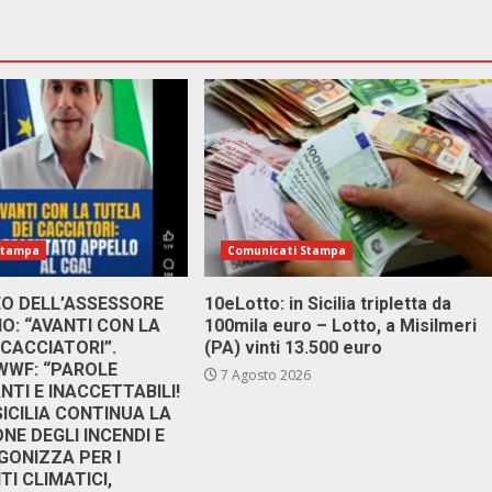
Stampa
Comunicati Stampa
DEO DELL’ASSESSORE
10eLotto: in Sicilia tripletta da
: “AVANTI CON LA
100mila euro – Lotto, a Misilmeri
 CACCIATORI”.
(PA) vinti 13.500 euro
 WWF: “PAROLE
7 Agosto 2026
TI E INACCETTABILI!
SICILIA CONTINUA LA
NE DEGLI INCENDI E
GONIZZA PER I
I CLIMATICI,