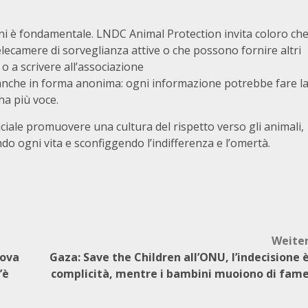
dini è fondamentale. LNDC Animal Protection invita coloro ch
lecamere di sorveglianza attive o che possono fornire altri
à o a scrivere all’associazione
 anche in forma anonima: ogni informazione potrebbe fare l
ha più voce.
ciale promuovere una cultura del rispetto verso gli animali,
ando ogni vita e sconfiggendo l’indifferenza e l’omertà.
Weite
uova
Gaza: Save the Children all’ONU, l’indecisione 
’è
complicità, mentre i bambini muoiono di fam