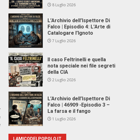
8 Luglio 2026
e
L’Archivio dell’Ispettore Di
Falco | Episodio 4: L’Arte di
Catalogare l’Ignoto
a
7 Luglio 2026
Il caso Feltrinelli e quella
nota speciale nei file segreti
della CIA
2 Luglio 2026
L’Archivio dell’Ispettore Di
Falco | 46909 -Episodio 3 –
r
La farsa e il fango
è
1 Luglio 2026
e
LAMICODELPOPOLO.IT