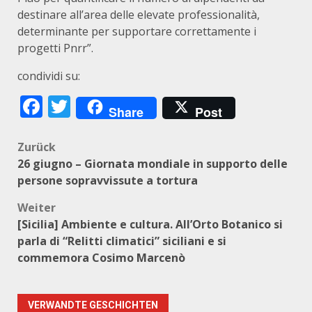
destinare all’area delle elevate professionalità,
determinante per supportare correttamente i
progetti Pnrr”.
condividi su:
Facebook
Twitter
Share
Post
Beitragsnavigation
Zurück
26 giugno – Giornata mondiale in supporto delle
persone sopravvissute a tortura
Weiter
[Sicilia] Ambiente e cultura. All’Orto Botanico si
parla di “Relitti climatici” siciliani e si
commemora Cosimo Marcenò
VERWANDTE GESCHICHTEN