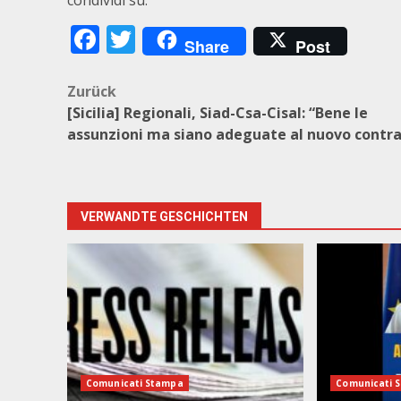
condividi su:
Facebook
Twitter
Share
Post
Beitragsnavigation
Zurück
[Sicilia] Regionali, Siad-Csa-Cisal: “Bene le
assunzioni ma siano adeguate al nuovo contr
VERWANDTE GESCHICHTEN
Comunicati Stampa
Comunicati 