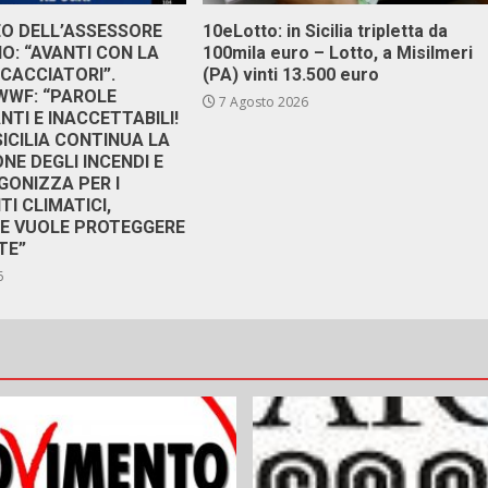
DEO DELL’ASSESSORE
10eLotto: in Sicilia tripletta da
: “AVANTI CON LA
100mila euro – Lotto, a Misilmeri
 CACCIATORI”.
(PA) vinti 13.500 euro
 WWF: “PAROLE
7 Agosto 2026
TI E INACCETTABILI!
SICILIA CONTINUA LA
NE DEGLI INCENDI E
GONIZZA PER I
I CLIMATICI,
RE VUOLE PROTEGGERE
TE”
6