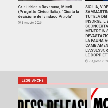
Crisi idrica a Ravanusa, Miceli
SICILIA, VI
(Progetto Civico Italia): “Giusta la
SAMMARTINO
decisione del sindaco Pitrola”
TUTELA DEI
INSORGE IL
8 Agosto 2026
SCONCERTAN
MENTRE IN 
DEVASTAZIO
LA FAUNA A
CAMBIAMENT
L’ASSESSO
LE DOPPIET
7 Agosto 202
LEGGI ANCHE