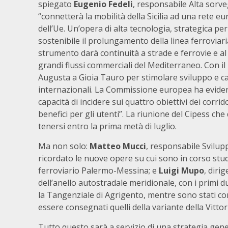
spiegato
Eugenio Fedeli
, responsabile Alta sorve
“connetterà la mobilità della Sicilia ad una rete e
dell’Ue. Un’opera di alta tecnologia, strategica per 
sostenibile il prolungamento della linea ferroviar
strumento darà continuità a strade e ferrovie e al
grandi flussi commerciali del Mediterraneo. Con il
Augusta a Gioia Tauro per stimolare sviluppo e ca
internazionali. La Commissione europea ha evidenzi
capacità di incidere sui quattro obiettivi dei corri
benefici per gli utenti”. La riunione del Cipess c
tenersi entro la prima metà di luglio.
Ma non solo:
Matteo Mucci
, responsabile Svilup
ricordato le nuove opere su cui sono in corso stud
ferroviario Palermo-Messina; e
Luigi Mupo
, diri
dell’anello autostradale meridionale, con i primi d
la Tangenziale di Agrigento, mentre sono stati con
essere consegnati quelli della variante della Vitto
Tutto questo sarà a servizio di una strategia gener