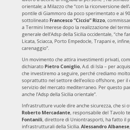
orientale; a Milazzo che “con la riconversione dell’
pontile di Giammoro da poco sperimentato e ai 90 m
sottolineato
Francesco “Ciccio” Rizzo
, commissari
a Termini Imerese dopo la realizzazione del termi
generale dell’Adsp della Sicilia occidentale, “che fa
Licata, Sciacca, Porto Empedocle, Trapani e, infin
carenaggio”.
Un movimento che attira investimenti privati, com
dichiarato
Pietro Coniglio
, A.d. di Isla – per acqu
che investiremo a seguire, perché crediamo molto 
soprattutto nel settore dell’eolico offshore, per 
servizio del mercato mediterraneo. Per questo part
anche l’Adsp della Sicilia orientale”.
Infrastrutture vuole dire anche sicurezza, che si 
Roberto Mercadante
, responsabile del Tavolo te
Fontanili
, direttore di Uniontrasporti, ha fatto i
infrastrutturali della Sicilia.
Alessandro Albanese