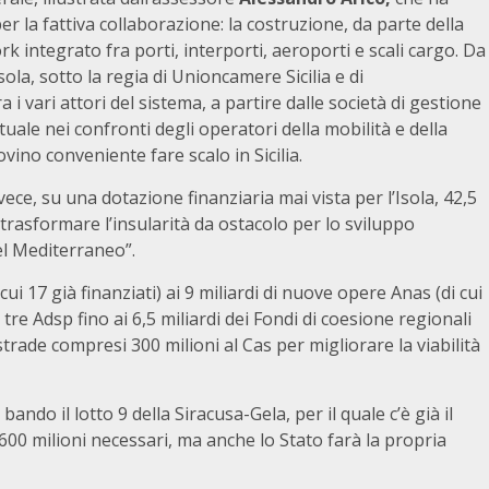
r la fattiva collaborazione: la costruzione, da parte della
rk integrato fra porti, interporti, aeroporti e scali cargo. Da
ola, sotto la regia di Unioncamere Sicilia e di
i vari attori del sistema, a partire dalle società di gestione
uale nei confronti degli operatori della mobilità e della
vino conveniente fare scalo in Sicilia.
nvece, su una dotazione finanziaria mai vista per l’Isola, 42,5
trasformare l’insularità da ostacolo per lo sviluppo
el Mediterraneo”.
di cui 17 già finanziati) ai 9 miliardi di nuove opere Anas (di cui
le tre Adsp fino ai 6,5 miliardi dei Fondi di coesione regionali
e strade compresi 300 milioni al Cas per migliorare la viabilità
ando il lotto 9 della Siracusa-Gela, per il quale c’è già il
00 milioni necessari, ma anche lo Stato farà la propria