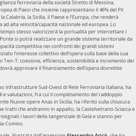
glianza ferroviaria della società Stretto di Messina,
uropea di Paesi che insieme rappresentano il 46% del Pil
la Calabria, la Sicilia, il Paese e l’Europa, che renderà
ia ad alta velocità/capacità nazionale ed europea. Lo
 tempo stesso valorizzerà la portualità per intercettare i
 Ponte si potrà realizzare un grande sistema territoriale da
pacità competitiva nei confronti dei grandi sistemi
ato l’interesse collettivo dell’opera sulla base della sua
doi Ten-T: coesione, efficienza, sostenibilità e incremento dei
he dovrà approvare il finanziamento dell’opera dovrebbe
po infrastrutture Sud-Ovest di Rete Ferroviaria Italiana, ha
i e valutazioni, fra cui il completamento del raddoppio
gente Nuove opere Anas in Sicilia, ha riferito sulla chiusura
ue tratti che andranno in appalto, la Castelvetrano-Sciacca e
segnati i lavori della tangenziale di Gela e stanno per
ria-Comiso.
ale, illustrata dall’assessore
Alessandro Aricò,
che ha