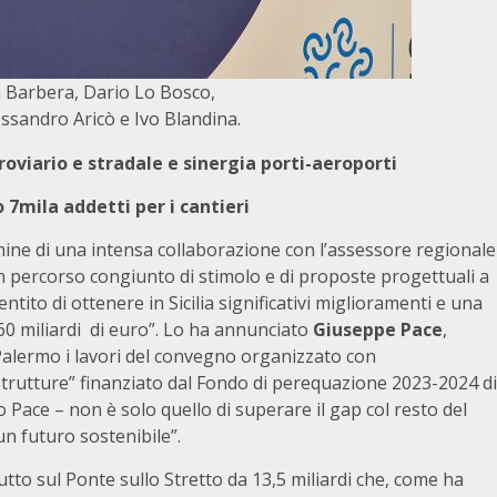
a Barbera, Dario Lo Bosco,
ssandro Aricò e Ivo Blandina.
roviario e stradale e sinergia porti-aeroporti
7mila addetti per i cantieri
ine di una intensa collaborazione con l’assessore regionale
 un percorso congiunto di stimolo e di proposte progettuali a
ntito di ottenere in Sicilia significativi miglioramenti e una
 60 miliardi di euro”. Lo ha annunciato
Giuseppe Pace
,
 Palermo i lavori del convegno organizzato con
trutture” finanziato dal Fondo di perequazione 2023-2024 di
Pace – non è solo quello di superare il gap col resto del
n futuro sostenibile”.
itutto sul Ponte sullo Stretto da 13,5 miliardi che, come ha