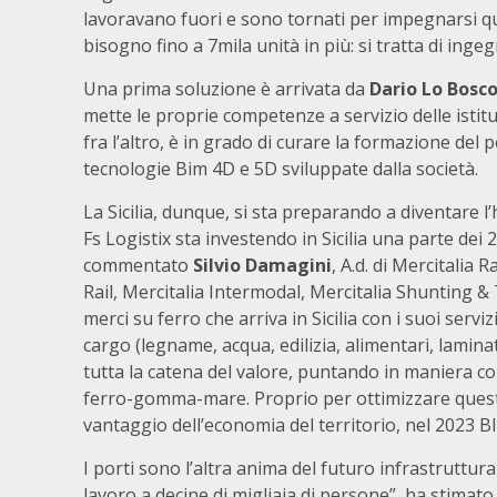
lavoravano fuori e sono tornati per impegnarsi qui.
bisogno fino a 7mila unità in più: si tratta di ingegner
Una prima soluzione è arrivata da
Dario Lo Bosc
mette le proprie competenze a servizio delle istituz
fra l’altro, è in grado di curare la formazione del 
tecnologie Bim 4D e 5D sviluppate dalla società.
La Sicilia, dunque, si sta preparando a diventare
Fs Logistix sta investendo in Sicilia una parte dei 
commentato
Silvio Damagini
, A.d. di Mercitalia R
Rail, Mercitalia Intermodal, Mercitalia Shunting & 
merci su ferro che arriva in Sicilia con i suoi servi
cargo (legname, acqua, edilizia, alimentari, lamina
tutta la catena del valore, puntando in maniera c
ferro-gomma-mare. Proprio per ottimizzare questa s
vantaggio dell’economia del territorio, nel 2023 Blu
I porti sono l’altra anima del futuro infrastruttur
lavoro a decine di migliaia di persone”, ha stimat