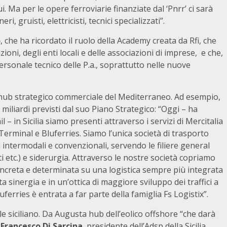
 Ma per le opere ferroviarie finanziate dal ‘Pnrr’ ci sarà
i, gruisti, elettricisti, tecnici specializzati”.
o
, che ha ricordato il ruolo della Academy creata da Rfi, che
ioni, degli enti locali e delle associazioni di imprese, e che,
personale tecnico delle P.a., soprattutto nelle nuove
 l’hub strategico commerciale del Mediterraneo. Ad esempio,
2 miliardi previsti dal suo Piano Strategico: “Oggi – ha
ail – in Sicilia siamo presenti attraverso i servizi di Mercitalia
Terminal e Bluferries. Siamo l’unica società di trasporto
zi intermodali e convenzionali, servendo le filiere general
ti etc.) e siderurgia. Attraverso le nostre società copriamo
oncreta e determinata su una logistica sempre più integrata
inergia e in un’ottica di maggiore sviluppo dei traffici a
ferries è entrata a far parte della famiglia Fs Logistix”.
ale siciliano. Da Augusta hub dell’eolico offshore “che darà
o
Francesco Di Sarcina
, presidente dell’Adsp della Sicilia