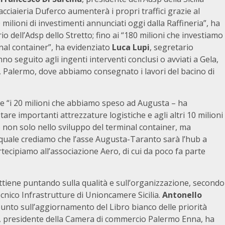
acciaieria Duferco aumenterà i propri traffici grazie al
ilioni di investimenti annunciati oggi dalla Raffineria”, ha
o dell’Adsp dello Stretto; fino ai “180 milioni che investiamo
nal container”, ha evidenziato
Luca Lupi
, segretario
nno seguito agli ingenti interventi conclusi o avviati a Gela,
e, Palermo, dove abbiamo consegnato i lavori del bacino di
e “i 20 milioni che abbiamo speso ad Augusta – ha
istare importanti attrezzature logistiche e agli altri 10 milioni
non solo nello sviluppo del terminal container, ma
il quale crediamo che l’asse Augusta-Taranto sarà l’hub a
ecipiamo all’associazione Aero, di cui da poco fa parte
ottiene puntando sulla qualità e sull’organizzazione, secondo
cnico Infrastrutture di Unioncamere Sicilia.
Antonello
l punto sull’aggiornamento del Libro bianco delle priorità
, presidente della Camera di commercio Palermo Enna, ha