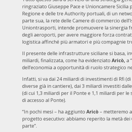
ringraziato Giuseppe Pace e Unioncamere Sicilia pe
Regione e delle tre Authority portuali, di un netwo
parte sua, la rete delle Camere di commercio dell’Is
Uniontrasporti, intende promuovere la sinergia fra 
degli aeroporti, per avere maggiore forza contratt
logistica affinché più armatori e più compagnie tro
Il presente delle infrastrutture siciliane si basa, i
miliardi, finalizzata, come ha evidenziato
Aricò,
a “
dell’economia a opportunità di ruolo strategico n
Infatti, si va dai 24 miliardi di investimenti di Rfi (
diverse già in cantiere), dai 3 miliardi investiti dal
(di cui 1,3 miliardi per il Ponte e 1,1 miliardi per l
di accesso al Ponte).
“In pochi mesi – ha aggiunto
Aricò
– metteremo a b
progetto esecutivo: abbiamo reperito la metà dei 6
parte”.