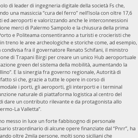
ruolo di leader di ingegneria digitale della società Fs che,
ando una massiccia “cura del ferro” nell’Isola con oltre 17,6
rti ed aeroporti e valorizzando anche le interconnessioni
azione merci di Palermo Sampolo e la chiusura della prima
orto e Politeama consentiranno a turisti e crocieristi che
in treno le aree archeologiche e storiche come, ad esempio,
condivisa fra il governatore Renato Schifani, il ministro
ione di Trapani Birgi per creare un unico Hub aeroportuale
razione green del sistema della mobilità, aumentando la
lino”. E la sinergia fra governo regionale, Autorità di
fatto sì che, grazie a tutte le opere in corso di
dale i porti, gli aeroporti, gli interporti e i terminal
funzione naturale di piattaforma logistica al centro del
 di dare un contributo rilevante e da protagonista allo
lermo-La Valletta”.
anno messo in luce un forte fabbisogno di personale
ario straordinario di alcune opere finanziate dal “Pnrr”, ha
ando oltre 2mila persone, molti sono siciliani che