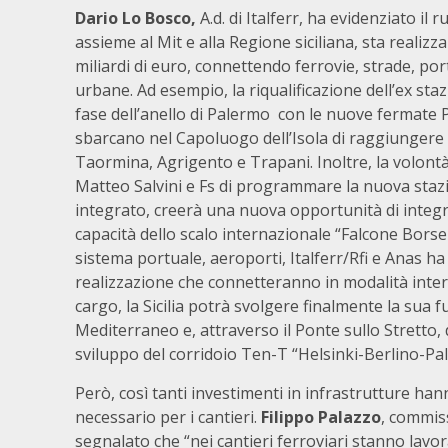
Dario Lo Bosco,
A.d. di Italferr, ha evidenziato il 
assieme al Mit e alla Regione siciliana, sta realizz
miliardi di euro, connettendo ferrovie, strade, po
urbane. Ad esempio, la riqualificazione dell’ex st
fase dell’anello di Palermo con le nuove fermate P
sbarcano nel Capoluogo dell’Isola di raggiungere 
Taormina, Agrigento e Trapani. Inoltre, la volontà 
Matteo Salvini e Fs di programmare la nuova staz
integrato, creerà una nuova opportunità di integ
capacità dello scalo internazionale “Falcone Borsel
sistema portuale, aeroporti, Italferr/Rfi e Anas ha 
realizzazione che connetteranno in modalità intermo
cargo, la Sicilia potrà svolgere finalmente la sua 
Mediterraneo e, attraverso il Ponte sullo Stretto,
sviluppo del corridoio Ten-T “Helsinki-Berlino-Pa
Però, così tanti investimenti in infrastrutture h
necessario per i cantieri.
Filippo Palazzo
, commiss
segnalato che “nei cantieri ferroviari stanno lavor