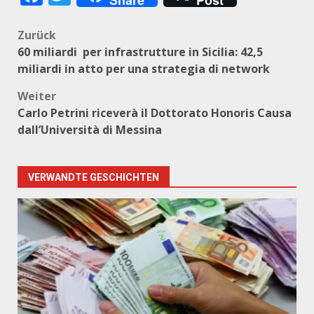
Share
Post
Beitragsnavigation
Zurück
60 miliardi per infrastrutture in Sicilia: 42,5
miliardi in atto per una strategia di network
Weiter
Carlo Petrini riceverà il Dottorato Honoris Causa
dall’Università di Messina
VERWANDTE GESCHICHTEN