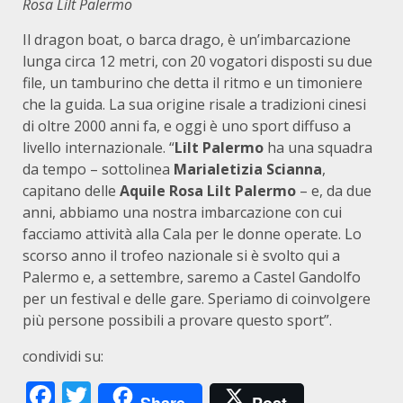
Rosa Lilt Palermo
Il dragon boat, o barca drago, è un’imbarcazione
lunga circa 12 metri, con 20 vogatori disposti su due
file, un tamburino che detta il ritmo e un timoniere
che la guida. La sua origine risale a tradizioni cinesi
di oltre 2000 anni fa, e oggi è uno sport diffuso a
livello internazionale. “
Lilt Palermo
ha una squadra
da tempo – sottolinea
Marialetizia
Scianna
,
capitano delle
Aquile Rosa Lilt Palermo
– e, da due
anni, abbiamo una nostra imbarcazione con cui
facciamo attività alla Cala per le donne operate. Lo
scorso anno il trofeo nazionale si è svolto qui a
Palermo e, a settembre, saremo a Castel Gandolfo
per un festival e delle gare. Speriamo di coinvolgere
più persone possibili a provare questo sport”.
condividi su:
Facebook
Twitter