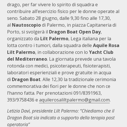
drago, per far vivere lo spirito di squadra e
contribuire all’esercizio fisico per le donne operate al
seno. Sabato 28 giugno, dalle 9,30 fino alle 17,30,
al
Nautoscopio
di Palermo, in piazza Capitaneria di
Porto, si svolgerà il
Dragon Boat Open Day
,
organizzato da
Lilt Palermo
, Lega italiana per la
lotta contro i tumori, dalla squadra delle
Aquile Rosa
Lilt Palermo
, in collaborazione con lo
Yacht Club
del Mediterraneo
. La giornata prevede una tavola
rotonda con medici, psicoterapeuti, fisioterapisti,
laboratori esperienziali e prove gratuite in acqua
di
Dragon Boat
. Alle 12,30 la tradizionale cerimonia
commemorativa dei fiori per le donne che non ce
l’hanno fatta. Per prenotazioni 091/8391963,
393/9758436 e
aquilerosaliltpalermo@gmail.com
.
Letizia Davì, presidente Lilt Palermo: “Chiediamo che il
Dragon Boat sia indicato a supporto della terapia post
operatoria”