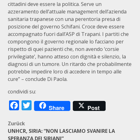
cittadini deve essere la politica. Serve un
azzeramento dell’attuale management dell’azienda
sanitaria trapanese con una perentoria presa di
posizione del governo Schifani. Croce deve essere
accompagnato fuori dall’ASP di Trapani. I partiti che
compongono il governo regionale lo facciano per
rispetto di quei pazienti che, non avendo ‘corsie
privilegiate’, hanno atteso con dignità e silenzio, la
diagnosi di un tumore. Un ritardo che probabilmente
potrebbe impedire loro di accedere in tempo alle
cure” – conclude Di Paola.
condividi su:
Facebook
Twitter
Share
Post
Beitragsnavigation
Zurück
UNHCR, SIRIA: “NON LASCIAMO SVANIRE LA
SPERANZA DEI SIRIANI”