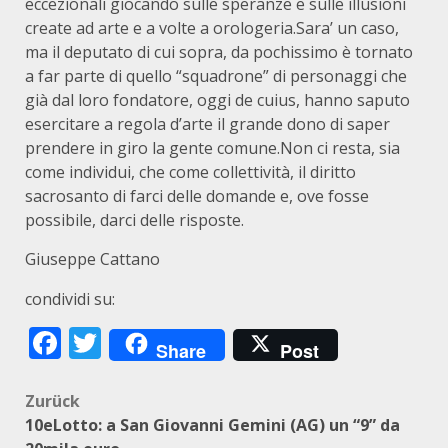
eccezionali giocando sulle speranze e sulle illusioni
create ad arte e a volte a orologeria.Sara’ un caso,
ma il deputato di cui sopra, da pochissimo è tornato
a far parte di quello “squadrone” di personaggi che
già dal loro fondatore, oggi de cuius, hanno saputo
esercitare a regola d’arte il grande dono di saper
prendere in giro la gente comune.Non ci resta, sia
come individui, che come collettività, il diritto
sacrosanto di farci delle domande e, ove fosse
possibile, darci delle risposte.
Giuseppe Cattano
condividi su:
Facebook
Twitter
Share
Post
Beitragsnavigation
Zurück
10eLotto: a San Giovanni Gemini (AG) un “9” da