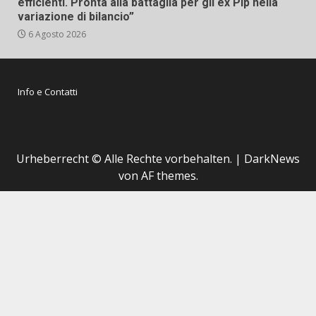
efficienti. Pronta alla battaglia per gli ex Pip nella
variazione di bilancio”
6 Agosto 2026
Info e Contatti
Urheberrecht © Alle Rechte vorbehalten.
|
DarkNews
von AF themes.