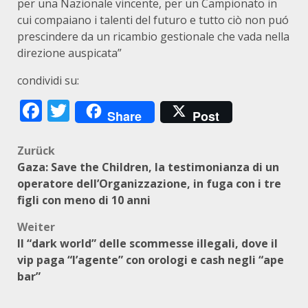
per una Nazionale vincente, per un Campionato in
cui compaiano i talenti del futuro e tutto ciò non puó
prescindere da un ricambio gestionale che vada nella
direzione auspicata”
condividi su:
Facebook
Twitter
Share
Post
Beitragsnavigation
Zurück
Gaza: Save the Children, la testimonianza di un
operatore dell’Organizzazione, in fuga con i tre
figli con meno di 10 anni
Weiter
Il “dark world” delle scommesse illegali, dove il
vip paga “l’agente” con orologi e cash negli “ape
bar”