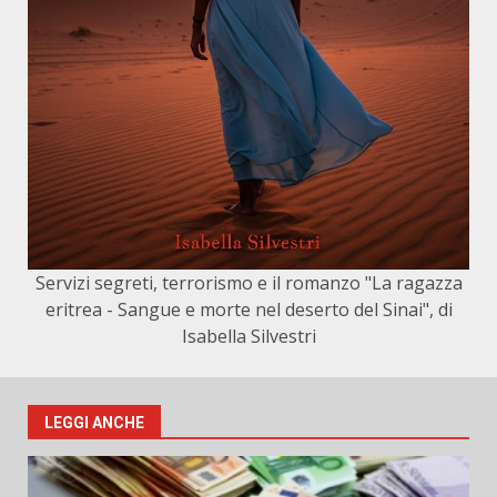
Servizi segreti, terrorismo e il romanzo "La ragazza
eritrea - Sangue e morte nel deserto del Sinai", di
Isabella Silvestri
LEGGI ANCHE