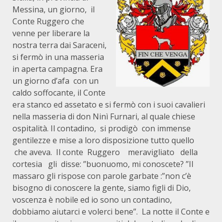
Messina, un giorno, il
Conte Ruggero che
venne per liberare la
nostra terra dai Saraceni,
si fermò in una masseria
in aperta campagna. Era
un giorno d’afa con un
caldo soffocante, il Conte
era stanco ed assetato e si fermò con i suoi cavalieri
nella masseria di don Ninì Furnari, al quale chiese
ospitalità. Il contadino, si prodigò con immense
gentilezze e mise a loro disposizione tutto quello
che aveva. Il conte Ruggero meravigliato della
cortesia gli disse: ”buonuomo, mi conoscete? ”Il
massaro gli rispose con parole garbate :”non c’è
bisogno di conoscere la gente, siamo figli di Dio,
voscenza è nobile ed io sono un contadino,
dobbiamo aiutarci e volerci bene”. La notte il Conte e