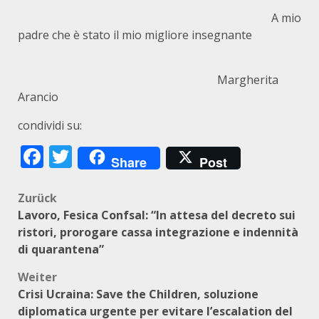
A mio
padre che è stato il mio migliore insegnante
Margherita
Arancio
condividi su:
Facebook
Twitter
Share
Post
Beitragsnavigation
Zurück
Lavoro, Fesica Confsal: “In attesa del decreto sui
ristori, prorogare cassa integrazione e indennità
di quarantena”
Weiter
Crisi Ucraina: Save the Children, soluzione
diplomatica urgente per evitare l’escalation del