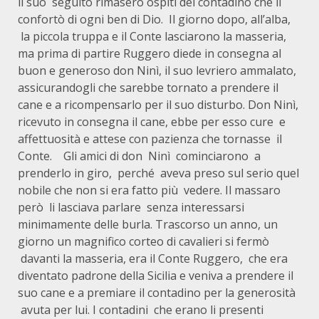
il suo seguito rimasero ospiti del contadino che li
confortò di ogni ben di Dio. Il giorno dopo, all’alba,
la piccola truppa e il Conte lasciarono la masseria,
ma prima di partire Ruggero diede in consegna al
buon e generoso don Ninì, il suo levriero ammalato,
assicurandogli che sarebbe tornato a prendere il
cane e a ricompensarlo per il suo disturbo. Don Ninì,
ricevuto in consegna il cane, ebbe per esso cure e
affettuosità e attese con pazienza che tornasse il
Conte. Gli amici di don Ninì cominciarono a
prenderlo in giro, perché aveva preso sul serio quel
nobile che non si era fatto più vedere. Il massaro
però li lasciava parlare senza interessarsi
minimamente delle burla. Trascorso un anno, un
giorno un magnifico corteo di cavalieri si fermò
davanti la masseria, era il Conte Ruggero, che era
diventato padrone della Sicilia e veniva a prendere il
suo cane e a premiare il contadino per la generosità
avuta per lui. I contadini che erano li presenti