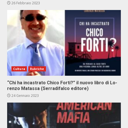
26 Febbraio 2023
Cultura
Rubriche
“Chi ha in­ca­stra­to Chi­co For­ti?” il nuo­vo li­bro di Lo­
ren­zo Ma­tas­sa (Ser­ra­di­fal­co edi­to­re)
24 Gennaio 2023