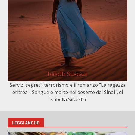
Servizi segreti, terrorismo e il romanzo "La ragazza
eritrea - Sangue e morte nel deserto del Sinai", di
Isabella Silvestri
LEGGI ANCHE