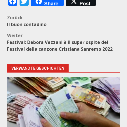
Facebook
Twitter
Share
Post
Beitragsnavigation
Zurück
Il buon contadino
Weiter
Festival: Debora Vezzani è il super ospite del
Festival della canzone Cristiana Sanremo 2022
VERWANDTE GESCHICHTEN