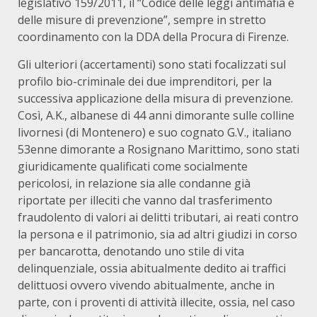
legislativo 159/2011, il “Codice delle leggi antimafia e
delle misure di prevenzione”, sempre in stretto
coordinamento con la DDA della Procura di Firenze.
Gli ulteriori (accertamenti) sono stati focalizzati sul
profilo bio-criminale dei due imprenditori, per la
successiva applicazione della misura di prevenzione.
Così, A.K., albanese di 44 anni dimorante sulle colline
livornesi (di Montenero) e suo cognato G.V., italiano
53enne dimorante a Rosignano Marittimo, sono stati
giuridicamente qualificati come socialmente
pericolosi, in relazione sia alle condanne già
riportate per illeciti che vanno dal trasferimento
fraudolento di valori ai delitti tributari, ai reati contro
la persona e il patrimonio, sia ad altri giudizi in corso
per bancarotta, denotando uno stile di vita
delinquenziale, ossia abitualmente dedito ai traffici
delittuosi ovvero vivendo abitualmente, anche in
parte, con i proventi di attività illecite, ossia, nel caso