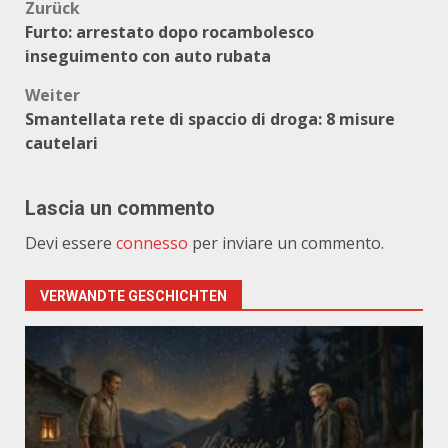
Beitragsnavigation
Zurück
Furto: arrestato dopo rocambolesco
inseguimento con auto rubata
Weiter
Smantellata rete di spaccio di droga: 8 misure
cautelari
Lascia un commento
Devi essere
connesso
per inviare un commento.
VERWANDTE GESCHICHTEN