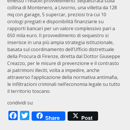
emesso i relativi provvedimenti. Sequestrata sulla
collina di Montenero, a Livorno, una villetta da 128
mq con garage, 5 supercar, preziosi tra cui 10
orologi pregiati e disponibilità finanziarie su
rapporti bancari per un valore complessivo pari a
650 mila euro. Il provvedimento di sequestro si
inserisce in una più ampia strategia istituzionale,
basata sul coordinamento dell’Ufficio distrettuale
della Procura di Firenze, diretta dal Dottor Giuseppe
Creazzo, per le misure di prevenzione e il contrasto
ai patrimoni illeciti, volta a impedire, anche
attraverso l’applicazione della normativa antimafia,
le infiltrazioni criminali nell’economia legale su tutto
il territorio toscano.
condividi su:
Facebook
Twitter
Share
Post