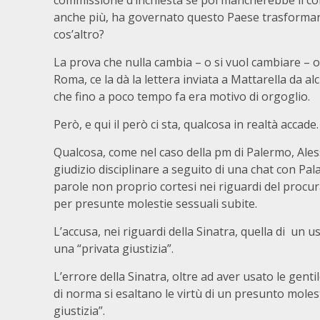
commissione d’inchiesta se poi mancherebbe il co
anche più, ha governato questo Paese trasformando 
cos’altro?
La prova che nulla cambia – o si vuol cambiare – o
Roma, ce la dà la lettera inviata a Mattarella da a
che fino a poco tempo fa era motivo di orgoglio.
Però, e qui il però ci sta, qualcosa in realtà accade.
Qualcosa, come nel caso della pm di Palermo, Ales
giudizio disciplinare a seguito di una chat con Pa
parole non proprio cortesi nei riguardi del procu
per presunte molestie sessuali subite.
L’accusa, nei riguardi della Sinatra, quella di un u
una “privata giustizia”.
L’errore della Sinatra, oltre ad aver usato le gentil
di norma si esaltano le virtù di un presunto molest
giustizia”.