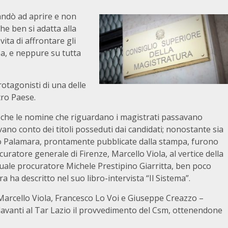
 andò ad aprire e non
he ben si adatta alla
vita di affrontare gli
a, e neppure su tutta
otagonisti di una delle
tro Paese.
 che le nomine che riguardano i magistrati passavano
ano conto dei titoli posseduti dai candidati; nonostante sia
caso Palamara, prontamente pubblicate dalla stampa, furono
uratore generale di Firenze, Marcello Viola, al vertice della
tuale procuratore Michele Prestipino Giarritta, ben poco
 ha descritto nel suo libro-intervista “Il Sistema”.
 Marcello Viola, Francesco Lo Voi e Giuseppe Creazzo –
avanti al Tar Lazio il provvedimento del Csm, ottenendone