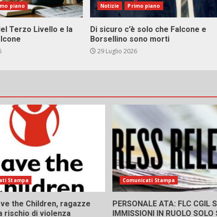
imo piano
Notizie
Primo piano
el Terzo Livello e la
Di sicuro c’è solo che Falcone e
alcone
Borsellino sono morti
6
29 Luglio 2026
ati Stampa
Comunicati Stampa
ve the Children, ragazze
PERSONALE ATA: FLC CGIL SI
a rischio di violenza
IMMISSIONI IN RUOLO SOLO