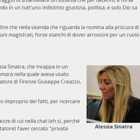
raggio di smantellare un sistema che per decenni, e forse
in un tutt’uno indistinto giustizia, politica, e solo Dio sa
ltre che nella vicenda che riguarda la nomina alla procura di
lcuni magistrati, forse stanchi di dover arrossire per un ruolo
sia Sinatra, che incappa in un
lamara nella quale aveva usato
ratore di Firenze Giuseppe Creazzo,
so improprio dei fatti, per ricercare
ezze di cui nella chat (eh sì, perché
Alessia Sinatra
atore) l’aver cercato “privata