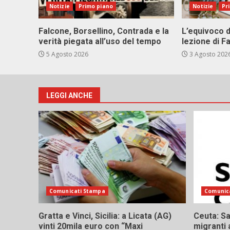
Notizie
Primo piano
Notizie
Pr
Falcone, Borsellino, Contrada e la
L’equivoco d
verità piegata all’uso del tempo
lezione di F
5 Agosto 2026
3 Agosto 202
LEGGI ANCHE
Comunicati Stampa
Comunic
Gratta e Vinci, Sicilia: a Licata (AG)
Ceuta: Sa
vinti 20mila euro con “Maxi
migranti 