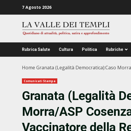
Zum
7 Agosto 2026
Inhalt
springen
Rubrica Salute
Cultura
Politica
Rubriche
Home
Granata (Legalità Democratica):Caso Morra
Comunicati Stampa
Granata (Legalità 
Morra/ASP Cosenza.
Vaccinatore della R