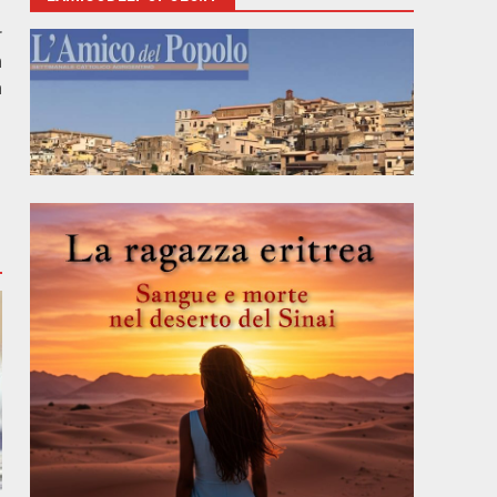
r
n
a