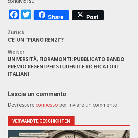
condividi su:
Facebook
Twitter
Share
Post
Beitragsnavigation
Zurück
C’E’ UN “PIANO RENZI”?
Weiter
UNIVERSITÀ, FIORAMONTI: PUBBLICATO BANDO
PREMIO REGENI PER STUDENTI E RICERCATORI
ITALIANI
Lascia un commento
Devi essere
connesso
per inviare un commento.
VERWANDTE GESCHICHTEN