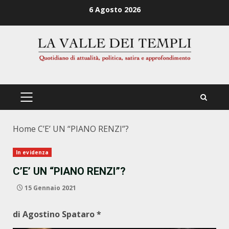
Zum
6 Agosto 2026
Inhalt
springen
PRIMÄRES
MENÜ
Home
C’E’ UN “PIANO RENZI”?
In evidenza
C’E’ UN “PIANO RENZI”?
15 Gennaio 2021
di Agostino Spataro *