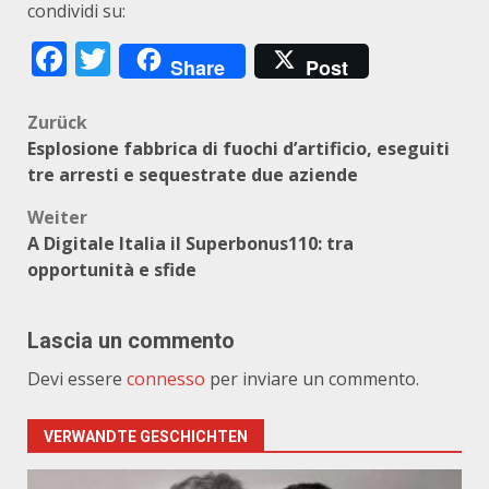
condividi su:
Facebook
Twitter
Share
Post
Beitragsnavigation
Zurück
Esplosione fabbrica di fuochi d’artificio, eseguiti
tre arresti e sequestrate due aziende
Weiter
A Digitale Italia il Superbonus110: tra
opportunità e sfide
Lascia un commento
Devi essere
connesso
per inviare un commento.
VERWANDTE GESCHICHTEN