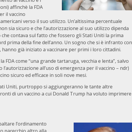
mento al vaccino e i
oni) affinchè la FDA
r il vaccino
americani verso il suo utilizzo. Un’altissima percentuale
non sia sicuro e che l’autorizzazione al suo utilizzo dipenda
 che contava sul fatto che fossero gli Stati Uniti la prima
 prima della fine dell’anno. Un sogno che si è infranto con
, hanno già iniziato a vaccinare per primi i loro cittadini.
la FDA come “una grande tartaruga, vecchia e lenta”, salvo
l’autorizzazione all’uso di emergenza per il vaccino – ndr)
ino sicuro ed efficace in soli nove mesi.
tati Uniti, purtroppo si aggiungeranno le tante altre
nfronti di un vaccino a cui Donald Trump ha voluto imprimere
ibaltare l’ordinamento
 parecchio altro alla