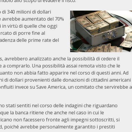
ndolo allo scopo di evadere il fisco.
di 340 milioni di dollari
he avrebbe aumentato del 70%
 in virtù di quelle che oggi
rcato di porre fine al
adenza delle prime rate del
, avrebbero analizzato anche la possibilità di cedere il
e a comprarlo. Una possibilità assai remota visto che le
anto non abbia fatto apparire nel corso di questi anni. Ad
i di dollari provenienti dalle donazioni di cittadini americani
 confluiti invece su Save America, un comitato che servirebbe a
no stati sentiti nel corso delle indagini che riguardano
ue la banca ritiene che anche nel caso in cui le
icano non facessero fronte agli impegni sottoscritti, si
d, poiché avrebbe personalmente garantito i prestiti