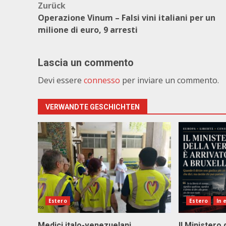
Beitragsnavigation
Zurück
Operazione Vinum – Falsi vini italiani per un
milione di euro, 9 arresti
Lascia un commento
Devi essere
connesso
per inviare un commento.
VERWANDTE GESCHICHTEN
Estero
Estero
In 
Medici italo-venezuelani
Il Ministero 