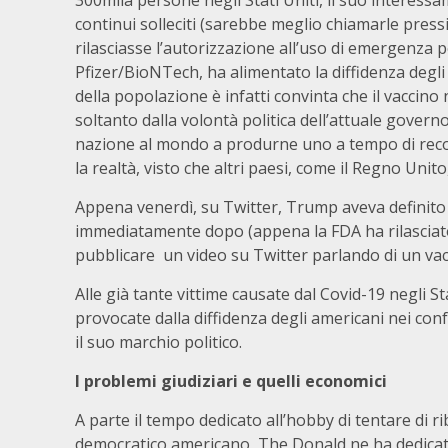
300mila persone negli Stati Uniti, il suo interessa
continui solleciti (sarebbe meglio chiamarle pressi
rilasciasse l’autorizzazione all’uso di emergenza pe
Pfizer/BioNTech, ha alimentato la diffidenza degli 
della popolazione è infatti convinta che il vaccino 
soltanto dalla volontà politica dell’attuale governo
nazione al mondo a produrne uno a tempo di record
la realtà, visto che altri paesi, come il Regno Unito
Appena venerdì, su Twitter, Trump aveva definito 
immediatamente dopo (appena la FDA ha rilasciato 
pubblicare un video su Twitter parlando di un vacc
Alle già tante vittime causate dal Covid-19 negli S
provocate dalla diffidenza degli americani nei co
il suo marchio politico.
I problemi giudiziari e quelli economici
A parte il tempo dedicato all’hobby di tentare di r
democratico americano, The Donald ne ha dedicato