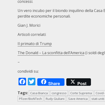
concessi.
Un vero incubo per il biondo inquilino della Casa 
perdite economiche personali.
Gian J. Morici
Articoli correlati:
Il primato di Trump
The Donald – La sconfitta dell’America
(i soldi deg
–
condividi su:
Facebook
Twitter
Share
Post
Tags:
Casa Bianca
congresso
Corte Suprema
Covid-
Pfizer/BioNTech
Rudy Giuliani
Save America
stati uniti