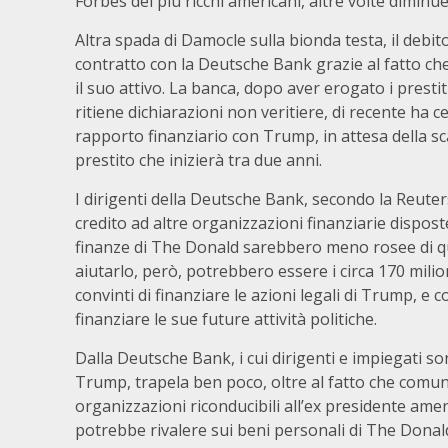
Forbes dei più ricchi americani, altre volte diminue
Altra spada di Damocle sulla bionda testa, il debito 
contratto con la Deutsche Bank grazie al fatto c
il suo attivo. La banca, dopo aver erogato i prestiti
ritiene dichiarazioni non veritiere, di recente ha ce
rapporto finanziario con Trump, in attesa della sc
prestito che inizierà tra due anni.
I dirigenti della Deutsche Bank, secondo la Reuters
credito ad altre organizzazioni finanziarie dispost
finanze di The Donald sarebbero meno rosee di qu
aiutarlo, però, potrebbero essere i circa 170 milion
convinti di finanziare le azioni legali di Trump, e
finanziare le sue future attività politiche.
Dalla Deutsche Bank, i cui dirigenti e impiegati so
Trump, trapela ben poco, oltre al fatto che comunq
organizzazioni riconducibili all’ex presidente amer
potrebbe rivalere sui beni personali di The Donal