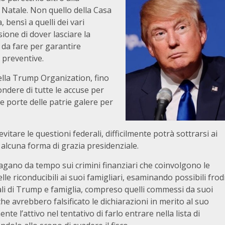
 Natale. Non quello della Casa
, bensì a quelli dei vari
isione di dover lasciare la
n da fare per garantire
 preventive.
 della Trump Organization, fino
ondere di tutte le accuse per
e porte delle patrie galere per
tare le questioni federali, difficilmente potrà sottrarsi ai
ta alcuna forma di grazia presidenziale.
ndagano da tempo sui crimini finanziari che coinvolgono le
lle riconducibili ai suoi famigliari, esaminando possibili frod
dali di Trump e famiglia, compreso quelli commessi da suoi
e avrebbero falsificato le dichiarazioni in merito al suo
 l’attivo nel tentativo di farlo entrare nella lista di