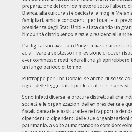
preparazione dei doni da mettere sotto l’albero di
Bianca, alla cui cura si è dedicata la moglie Melania
famigliari, amici e conoscenti, per i quali – in prev
presidenza degli Stati Uniti – si sta dando un gra
l’impunità distribuendo grazie presidenziali anche
Dai figli al suo avvocato Rudy Giuliani; dai vertici
ad arrivare a sé stesso in previsione di dover risp
aver commesso reati federali che gli aprirebbero l
un lungo periodo di tempo.
Purtroppo per The Donald, se anche riuscisse ad evi
rigori delle leggi statali per le quali non è previs
Sono infatti diverse le procure distrettuali che i
società e le organizzazioni dell’ex presidente e que
fiscali, bancarie e assicurative nei rapporti azien
dipendenti o dipendenti delle sue organizzazioni ch
patrimonio, a volte aumentandone considerevolmente