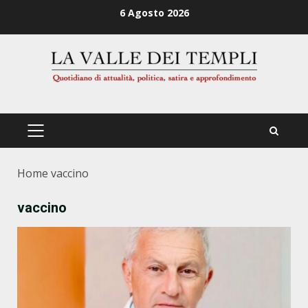
Zum
6 Agosto 2026
Inhalt
springen
PRIMÄRES
MENÜ
Home
vaccino
vaccino