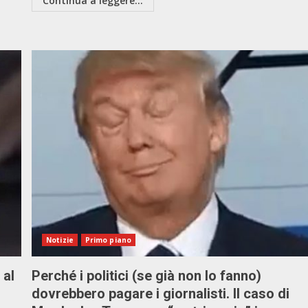
Continua a leggere...
Notizie
Primo piano
 al
Perché i politici (se già non lo fanno)
dovrebbero pagare i giornalisti. Il caso di