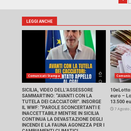
Pa
deg
art
LEGGI ANCHE
Comunicati Stampa
Comunic
SICILIA, VIDEO DELL’ASSESSORE
10eLotto: 
SAMMARTINO: “AVANTI CON LA
euro – Lo
TUTELA DEI CACCIATORI”. INSORGE
13.500 e
IL WWF: “PAROLE SCONCERTANTI E
7 Agosto
INACCETTABILI! MENTRE IN SICILIA
CONTINUA LA DEVASTAZIONE DEGLI
INCENDI E LA FAUNA AGONIZZA PER I
CAMBIAMENTI CLIMATICI,