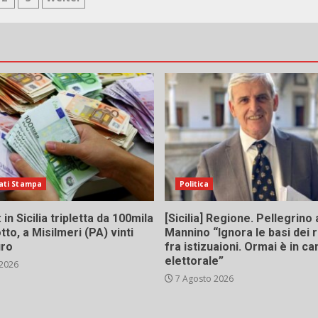
ginazione
li
icoli
ati Stampa
Politica
in Sicilia tripletta da 100mila
[Sicilia] Regione. Pellegrino 
tto, a Misilmeri (PA) vinti
Mannino “Ignora le basi dei 
uro
fra istizuaioni. Ormai è in 
elettorale”
 2026
7 Agosto 2026