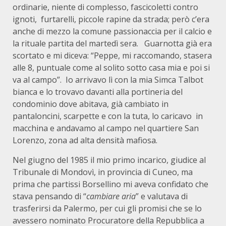
ordinarie, niente di complesso, fascicoletti contro
ignoti,
furtarelli, piccole rapine da strada; però c’era
anche di mezzo la comune passionaccia per il calcio e
la rituale partita del martedì sera.
Guarnotta già era
scortato e mi diceva: “Peppe, mi raccomando, stasera
alle 8, puntuale come al solito sotto casa mia e poi si
va al campo”.
Io arrivavo lì con la mia Simca Talbot
bianca e lo trovavo davanti alla portineria del
condominio dove abitava, già cambiato in
pantaloncini, scarpette e con la tuta, lo caricavo
in
macchina e andavamo al campo nel quartiere San
Lorenzo,
zona ad alta densità mafiosa.
Nel giugno del 1985 il mio primo incarico, giudice al
Tribunale di Mondovì, in provincia di Cuneo, ma
prima che partissi Borsellino mi aveva confidato che
stava pensando di “
cambiare
aria
” e valutava di
trasferirsi da Palermo, per cui gli promisi che se lo
avessero nominato Procuratore della Repubblica a