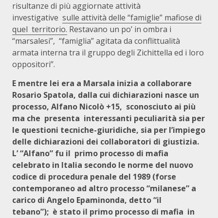
risultanze di più aggiornate attività
investigative
sulle attività delle “famiglie” mafiose di
quel
territorio.
Restavano un po’ in ombra i
“marsalesi”,
“famiglia” agitata da conflittualità
armata interna tra il gruppo degli Zichittella ed i loro
oppositori”.
E mentre lei era a Marsala inizia a collaborare
Rosario Spatola, dalla cui dichiarazioni nasce un
processo, Alfano Nicolò +15,
sconosciuto ai più
ma che
presenta
interessanti peculiarità sia per
le questioni tecniche-giuridiche, sia per l’impiego
delle dichiarazioni dei collaboratori di giustizia.
L’ “Alfano” fu il
primo processo di mafia
celebrato in Italia secondo le norme del nuovo
codice di procedura penale del 1989 (forse
contemporaneo ad altro processo “milanese” a
carico di Angelo Epaminonda, detto “il
tebano”);
è stato il primo processo di mafia
in