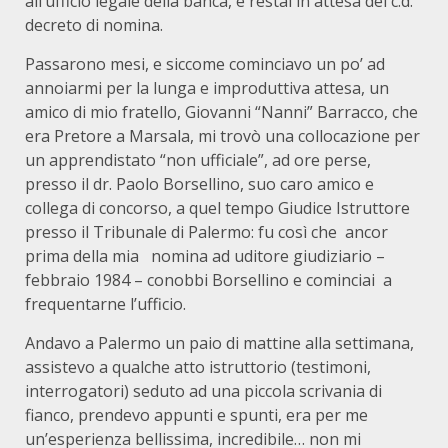
all’ufficio legale della banca, e restai in attesa del c.d.
decreto di nomina.
Passarono mesi, e siccome cominciavo un po’ ad
annoiarmi per la lunga e improduttiva attesa, un
amico di mio fratello, Giovanni “Nanni” Barracco, che
era Pretore a Marsala, mi trovò una collocazione per
un apprendistato “non ufficiale”, ad ore perse,
presso il dr. Paolo Borsellino, suo caro amico e
collega di concorso, a quel tempo Giudice Istruttore
presso il Tribunale di Palermo: fu così che
ancor
prima della mia
nomina ad uditore giudiziario –
febbraio 1984 – conobbi Borsellino e cominciai
a
frequentarne l’ufficio.
Andavo a Palermo un paio di mattine alla settimana,
assistevo a qualche atto istruttorio (testimoni,
interrogatori) seduto ad una piccola scrivania di
fianco, prendevo appunti e spunti, era per me
un’esperienza bellissima, incredibile… non mi