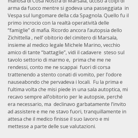
mafiosa di Cosa Nostra di Marsala, ucciso a colpi di
arma da fuoco mentre si godeva una passeggiata
in
Vespa sul lungomare della c.da Spagnola. Quello fu il
primo incrocio con la realtà operatività delle
“famiglie” di mafia. Ricordo ancora l’autopsia dello
Zichittella , nell’ obitorio del cimitero di Marsala,
insieme al medico legale Michele Marino, vecchio
amico di tante “battaglie”, vidi il cadavere
steso sul
tavolo settorio di marmo e,
prima che me ne
rendessi, conto me ne scappai
fuori di corsa
trattenendo a stento conati di vomito, per l’odore
nauseabondo che pervadeva i locali.
Fu la prima e
l’ultima volta che misi piede in una sala autoptica, mi
recavo sempre all’obitorio per le autopsie, perché
era necessario, ma
declinavo garbatamente l’invito
ad assistere e me ne stavo fuori, tranquillamente in
attesa che il medico finisse il suo lavoro e mi
mettesse a parte delle sue valutazioni.