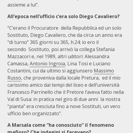
assieme a lui”.
All’epoca nell’ufficio c’era solo Diego Cavaliero?
“C’erano il Procuratore
della Repubblica ed un solo
Sostituto, Diego Cavaliero,
che da circa un anno era
“di turno” 365 giorni su 365, h.24; io ero il
secondo
Sostituto, poi arrivò la collega Stefania
Mazzacori e, nel 1989, altri uditori: Alessandra
Camassa,
Antonio Ingroia
, Lina Tosi e Luciano
Costantini, cui da ultimo si aggiunsero
Massimo
Russo
, che proveniva dalla locale Pretura,
ed il mio
carissimo amico dai tempi del liceo e dell’università
Francesco Parrinello che il Pretore l’aveva fatto nella
Val di Susa: in pratica nel giro di due anni
la nostra
“pianta” era cresciuta fino a nove Sostituti, un vero
ufficio ben organizzato”.
A Marsala come “ha conosciuto“ il fenomeno
mafioso? Che indagini si facevano?