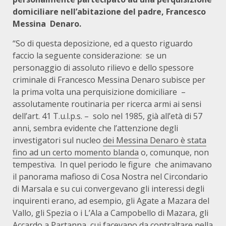
domiciliare nell’abitazione del padre, Francesco
Messina
Denaro.
“So di questa deposizione, ed a questo riguardo
faccio la seguente considerazione:
se un
personaggio di assoluto rilievo e dello spessore
criminale di Francesco Messina Denaro subisce per
la prima volta una perquisizione domiciliare
–
assolutamente routinaria per ricerca armi ai sensi
dell’art. 41 T.u.l.p.s. –
solo nel 1985, già all’età di 57
anni, sembra evidente che l’attenzione degli
investigatori sul nucleo
dei Messina Denaro è stata
fino ad un certo momento blanda
o, comunque, non
tempestiva.
In quel periodo le figure
che
animavano
il panorama mafioso di Cosa Nostra nel Circondario
di Marsala e su cui convergevano gli interessi degli
inquirenti erano, ad esempio, gli Agate a Mazara del
Vallo, gli Spezia o i L’Ala a Campobello di Mazara, gli
Accardo a Partanna, cui facevano da contraltare nella