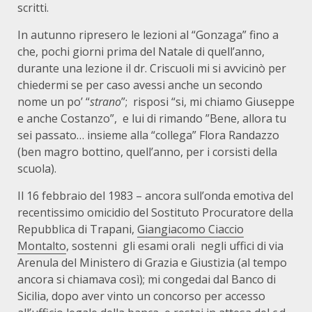
scritti.
In autunno ripresero le lezioni al “Gonzaga” fino a
che, pochi giorni prima del Natale di quell’anno,
durante una lezione il dr. Criscuoli mi si avvicinò per
chiedermi se per caso avessi anche un secondo
nome un po’ “
strano
”;
risposi “si, mi chiamo Giuseppe
e anche Costanzo”,
e lui di rimando ”Bene, allora tu
sei passato… insieme alla “collega” Flora Randazzo
(ben magro bottino, quell’anno, per i corsisti della
scuola).
Il 16 febbraio del 1983 – ancora sull’onda emotiva del
recentissimo omicidio del Sostituto Procuratore della
Repubblica di Trapani,
Giangiacomo Ciaccio
Montalto
, sostenni
gli esami orali
negli uffici di via
Arenula del Ministero di Grazia e Giustizia (al tempo
ancora si chiamava così); mi congedai dal Banco di
Sicilia, dopo aver vinto un concorso per accesso