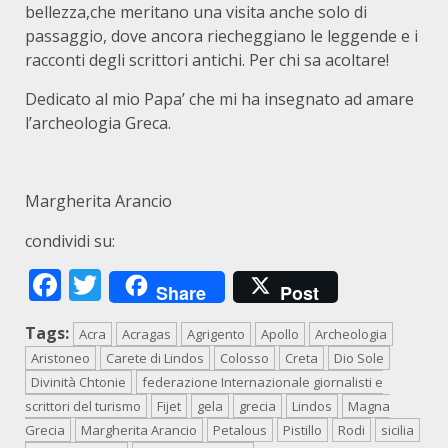
bellezza,che meritano una visita anche solo di
passaggio, dove ancora riecheggiano le leggende e i
racconti degli scrittori antichi. Per chi sa acoltare!
Dedicato al mio Papa’ che mi ha insegnato ad amare
l’archeologia Greca.
Margherita Arancio
condividi su:
Facebook
Twitter
Share
Post
Tags:
Acra
Acragas
Agrigento
Apollo
Archeologia
Aristoneo
Carete di Lindos
Colosso
Creta
Dio Sole
Divinità Chtonie
federazione Internazionale giornalisti e
scrittori del turismo
Fijet
gela
grecia
Lindos
Magna
Grecia
Margherita Arancio
Petalous
Pistillo
Rodi
sicilia