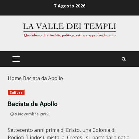
Zum
7 Agosto 2026
Inhalt
springen
PRIMÄRES
MENÜ
Home
Baciata da Apollo
Cultura
Baciata da Apollo
9 Novembre 2019
Settecento anni prima di Cristo, una Colonia di
Rodioti (Lindos), mista a Cretesi, si parti’ dalla natia