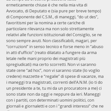
ermeticamente chiuse è che nella mia vita di
Avvocato, di Deputato e (sia pure per breve tempo)
di Componente del C.S.M., di maneggi, “do ut des”,
favoritismi per la nomina a certe cariche di
particolare rilevanza ma non solo strettamente
relativi alle funzioni istituzionali del Consiglio, se ne
sono sempre avuti. Non classificabili, magari, per
“corruzioni” in senso tecnico e forse meno in “abuso
in atti d’ufficio” (reato dilatato a fungere da arma
letale nelle mani proprio dei magistrati più
spregiudicati) ma certo scorretti. Non vi saranno
state cene “ad hoc”, non vi saranno state (lo voglio
credere) mazzette e “regalie” di spese di vacanze, ma
i maneggi tra magistrati, correnti dell’A.N.M. (io ti do
un presidente a te, tu mi da un procuratore a me) ci
sono state non da oggi e neppure da ieri. Maneggi
con i partiti, con determinati uomini politici, con
giornali e giornaletti e con i “grandi interessi” che ne