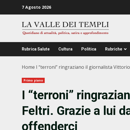
Zum
7 Agosto 2026
Inhalt
springen
Rubrica Salute
Cultura
Politica
Rubriche
Home
I “terroni” ringraziano il giornalista Vittori
Primo piano
I “terroni” ringrazian
Feltri. Grazie a lui 
offenderci