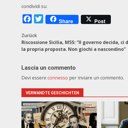
condividi su:
Facebook
Twitter
Share
Post
Beitragsnavigation
Zurück
Riscossione Sicilia, M5S: “Il governo decida, ci 
la propria proposta. Non giochi a nascondino”
Lascia un commento
Devi essere
connesso
per inviare un commento.
VERWANDTE GESCHICHTEN