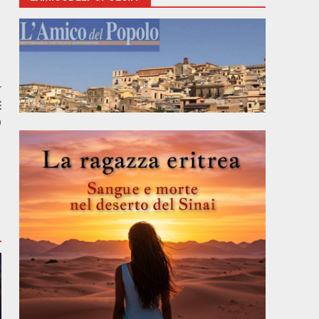
r
E
O