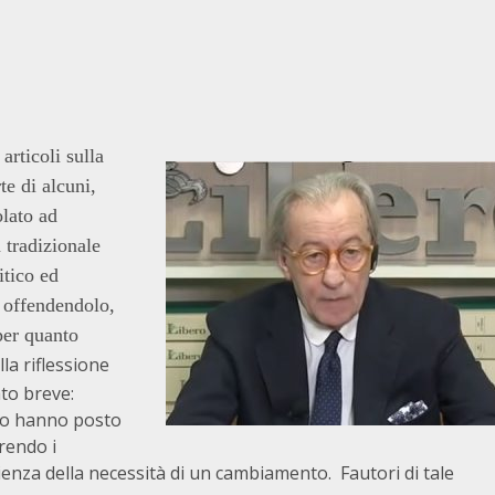
articoli sulla
te di alcuni,
olato ad
 tradizionale
itico ed
à offendendolo,
 per quanto
la riflessione
ato breve:
e lo hanno posto
orendo i
ienza della necessità di un cambiamento. Fautori di tale