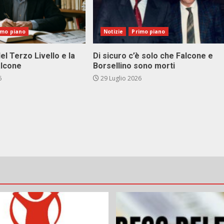
imo piano
Notizie
Primo piano
el Terzo Livello e la
Di sicuro c’è solo che Falcone e
alcone
Borsellino sono morti
6
29 Luglio 2026