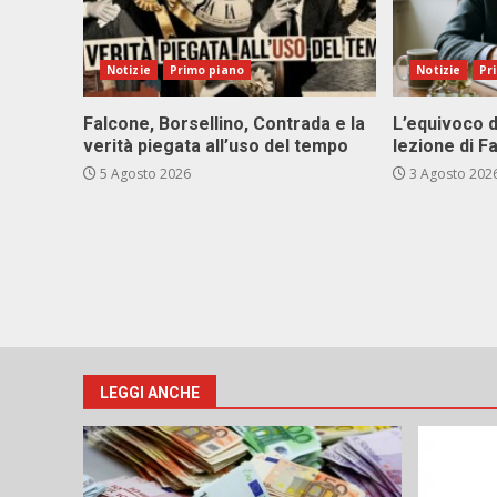
Notizie
Primo piano
Notizie
Pr
Falcone, Borsellino, Contrada e la
L’equivoco d
verità piegata all’uso del tempo
lezione di F
5 Agosto 2026
3 Agosto 202
LEGGI ANCHE