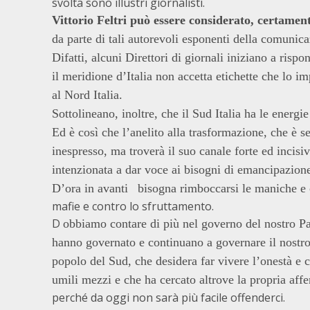
svolta sono illustri giornalisti.
Vittorio Feltri può essere considerato, certame
da parte di tali autorevoli esponenti della comunica
Difatti, alcuni Direttori di giornali iniziano a ris
il meridione d’Italia non accetta etichette che lo i
al Nord Italia.
Sottolineano, inoltre, che il Sud Italia ha le energie
Ed è così che l’anelito alla trasformazione, che è 
inespresso, ma troverà il suo canale forte ed incis
intenzionata a dar voce ai bisogni di emancipazione
D’ora in avanti
bisogna rimboccarsi le maniche e
mafie e contro lo sfruttamento.
D
obbiamo contare di più nel governo del nostro P
hanno governato e continuano a governare il nostro 
popolo del Sud, che desidera far vivere l’onestà e 
umili mezzi e che ha cercato altrove la propria af
perché da oggi non sarà più facile offenderci.