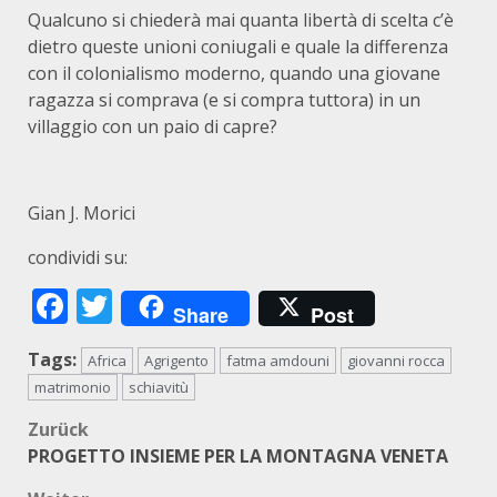
Qualcuno si chiederà mai quanta libertà di scelta c’è
dietro queste unioni coniugali e quale la differenza
con il colonialismo moderno, quando una giovane
ragazza si comprava (e si compra tuttora) in un
villaggio con un paio di capre?
Gian J. Morici
condividi su:
Facebook
Twitter
Share
Post
Tags:
Africa
Agrigento
fatma amdouni
giovanni rocca
matrimonio
schiavitù
Beitragsnavigation
Zurück
PROGETTO INSIEME PER LA MONTAGNA VENETA