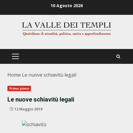
Zum
10 Agosto 2026
Inhalt
springen
PRIMÄRES
MENÜ
Home
Le nuove schiavitù legali
Primo piano
Le nuove schiavitù legali
12 Maggio 2019