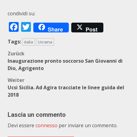
condividi su:
Facebook
Twitter
Share
Post
Tags:
italia
Ucraina
Beitragsnavigation
Zurück
Inaugurazione pronto soccorso San Giovanni di
Dio, Agrigento
Weiter
Ucsi Sicilia. Ad Agira tracciate le linee guida del
2018
Lascia un commento
Devi essere
connesso
per inviare un commento.