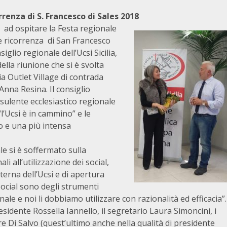
renza di S. Francesco di Sales 2018
, ad ospitare la Festa regionale
le ricorrenza di San Francesco
siglio regionale dell’Ucsi Sicilia,
lla riunione che si è svolta
a Outlet Village di contrada
Anna Resina. Il consiglio
nsulente ecclesiastico regionale
“l’Ucsi è in cammino” e le
o e una più intensa
le si è soffermato sulla
li all’utilizzazione dei social,
erna dell’Ucsi e di apertura
 Social sono degli strumenti
ale e noi li dobbiamo utilizzare con razionalità ed efficacia”.
esidente Rossella Iannello, il segretario Laura Simoncini, i
e Di Salvo (quest’ultimo anche nella qualità di presidente