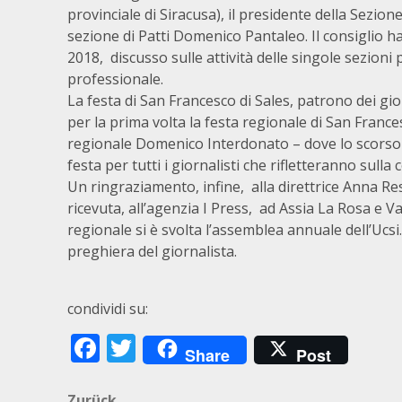
provinciale di Siracusa), il presidente della Sezio
sezione di Patti Domenico Pantaleo. Il consiglio h
2018, discusso sulle attività delle singole sezioni
professionale.
La festa di San Francesco di Sales, patrono dei gio
per la prima volta la festa regionale di San France
regionale Domenico Interdonato – dove lo scorso a
festa per tutti i giornalisti che rifletteranno su
Un ringraziamento, infine, alla direttrice Anna Resi
ricevuta, all’agenzia I Press, ad Assia La Rosa e Va
regionale si è svolta l’assemblea annuale dell’Ucsi.
preghiera del giornalista.
condividi su:
Facebook
Twitter
Share
Post
Zurück