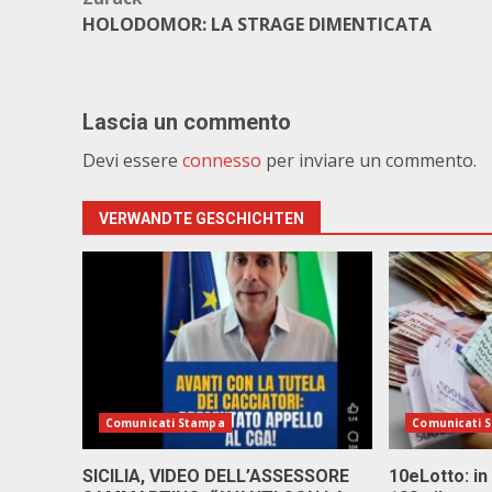
Beitragsnavigation
HOLODOMOR: LA STRAGE DIMENTICATA
Lascia un commento
Devi essere
connesso
per inviare un commento.
VERWANDTE GESCHICHTEN
Comunicati Stampa
Comunicati 
SICILIA, VIDEO DELL’ASSESSORE
10eLotto: in 