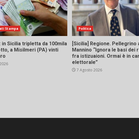
ati Stampa
Politica
in Sicilia tripletta da 100mila
[Sicilia] Regione. Pellegrino 
tto, a Misilmeri (PA) vinti
Mannino “Ignora le basi dei 
uro
fra istizuaioni. Ormai è in 
elettorale”
 2026
7 Agosto 2026