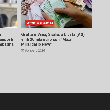
Comunicati Stampa
a
Gratta e Vinci, Sicilia: a Licata (AG)
rapporti
vinti 20mila euro con “Maxi
campagna
Miliardario New”
6 Agosto 2026