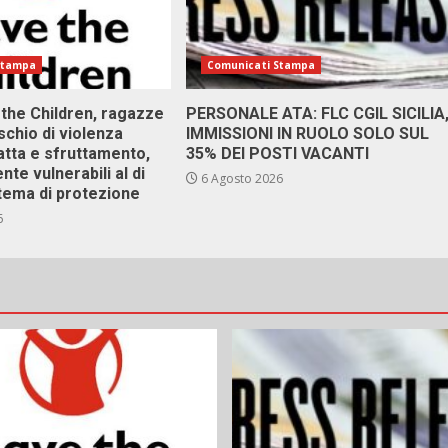
Stampa
Comunicati Stampa
 the Children, ragazze
PERSONALE ATA: FLC CGIL SICILIA
ischio di violenza
IMMISSIONI IN RUOLO SOLO SUL
atta e sfruttamento,
35% DEI POSTI VACANTI
nte vulnerabili al di
6 Agosto 2026
stema di protezione
6