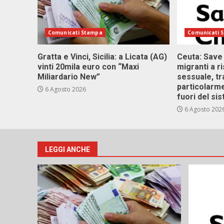
Comunicati Stampa
Comunicati 
Gratta e Vinci, Sicilia: a Licata (AG)
Ceuta: Save
vinti 20mila euro con “Maxi
migranti a r
Miliardario New”
sessuale, tr
particolarme
6 Agosto 2026
fuori del si
6 Agosto 202
LEGGI ANCHE