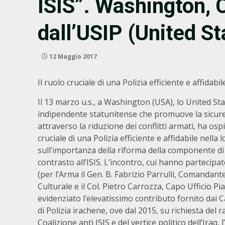
ISIS”. Washington,
dall’USIP (United St
12 Maggio 2017
Il ruolo cruciale di una Polizia efficiente e affidabil
Il 13 marzo u.s., a Washington (USA), lo United Stat
indipendente statunitense che promuove la sicurez
attraverso la riduzione dei conflitti armati, ha osp
cruciale di una Polizia efficiente e affidabile nella 
sull’importanza della riforma della componente di 
contrasto all’ISIS. L’incontro, cui hanno partecipat
(per l’Arma il Gen. B. Fabrizio Parrulli, Comanda
Culturale e il Col. Pietro Carrozza, Capo Ufficio P
evidenziato l’elevatissimo contributo fornito dai 
di Polizia irachene, ove dal 2015, su richiesta del
Coalizione anti ISIS e del vertice politico dell’Iraq