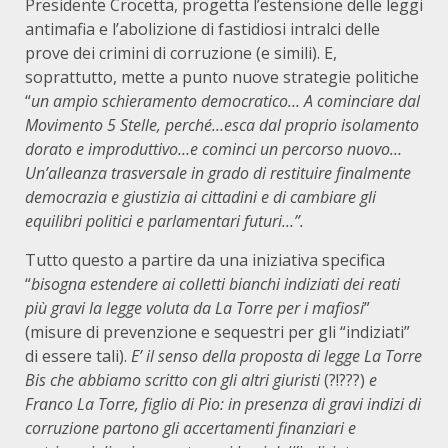
Presidente Crocetta, progetta l’estensione delle leggi
antimafia e l’abolizione di fastidiosi intralci delle
prove dei crimini di corruzione (e simili). E,
soprattutto, mette a punto nuove strategie politiche
“
un ampio schieramento democratico… A cominciare dal
Movimento 5 Stelle, perché…esca dal proprio isolamento
dorato e improduttivo…e cominci un percorso nuovo…
Un’alleanza trasversale in grado di restituire finalmente
democrazia e giustizia ai cittadini e di cambiare gli
equilibri politici e parlamentari futuri…”.
Tutto questo a partire da una iniziativa specifica
“
bisogna estendere ai colletti bianchi indiziati dei reati
più gravi la legge voluta da La Torre per i mafiosi
”
(misure di prevenzione e sequestri per gli “indiziati”
di essere tali).
E’ il senso della proposta di legge La Torre
Bis che abbiamo scritto con gli altri giuristi
(?!???)
e
Franco La Torre, figlio di Pio: in presenza di gravi indizi di
corruzione partono gli accertamenti finanziari e