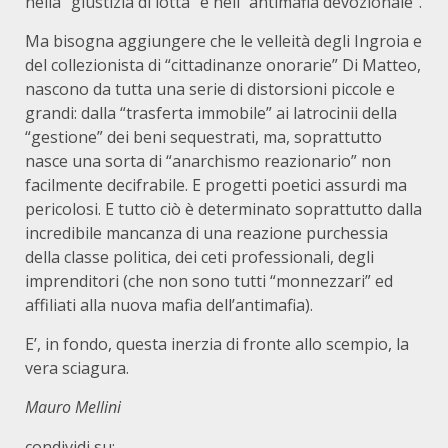
nella “giustizia di lotta” e nell’”antimafia devozionale”.
Ma bisogna aggiungere che le velleità degli Ingroia e
del collezionista di “cittadinanze onorarie” Di Matteo,
nascono da tutta una serie di distorsioni piccole e
grandi: dalla “trasferta immobile” ai latrocinii della
“gestione” dei beni sequestrati, ma, soprattutto
nasce una sorta di “anarchismo reazionario” non
facilmente decifrabile. E progetti poetici assurdi ma
pericolosi. E tutto ciò è determinato soprattutto dalla
incredibile mancanza di una reazione purchessia
della classe politica, dei ceti professionali, degli
imprenditori (che non sono tutti “monnezzari” ed
affiliati alla nuova mafia dell’antimafia).
E’, in fondo, questa inerzia di fronte allo scempio, la
vera sciagura.
Mauro Mellini
condividi su: