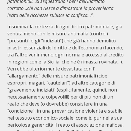
patrimoniali…si sequestrano i beni dell’indiziato
corrotto…chi non riesce a dimostrare la provenienza
lecita delle ricchezze subisce la confisca…”.
Insomma: la certezza di ogni diritto patrimoniale, già
venuta meno con le misure antimafia (contro i
“presunti” o gli “indiziati”) che già hanno demolito
pilastri essenziali del diritto e dell’economia (facendo,
tra l’altro venir meno ogni normale accesso al credito
in regioni come la Sicilia, che ne è rimasta rovinata…).
Verrebbe ulteriormente devastata con l’
“allargamento” delle misure patrimoniali (cioè
espropri, magari, “cautelari”) ad altre categorie di
“gravemente indiziati” (esplicitamente, quindi, non
necessariamente colpevoli!!!) per di più non di un
reato che deve (o dovrebbe) consistere in una
“condizione”, in una prevaricazione violenta e stabile
nel tessuto economico-sociale, come è, pur nella sua
pericolosa genericità il reato di associazione mafiosa,