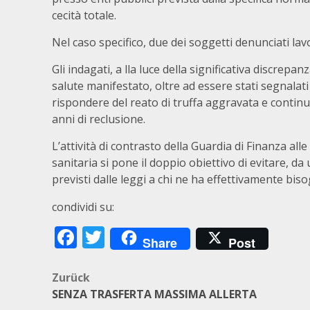
cecità totale.
Nel caso specifico, due dei soggetti denunciati lav
Gli indagati, a lla luce della significativa discrepan
salute manifestato, oltre ad essere stati segnalati
rispondere del reato di truffa aggravata e continuat
anni di reclusione.
L’attività di contrasto della Guardia di Finanza alle
sanitaria si pone il doppio obiettivo di evitare, da u
previsti dalle leggi a chi ne ha effettivamente bis
condividi su:
Facebook
Twitter
Share
Post
Beitragsnavigation
Zurück
SENZA TRASFERTA MASSIMA ALLERTA