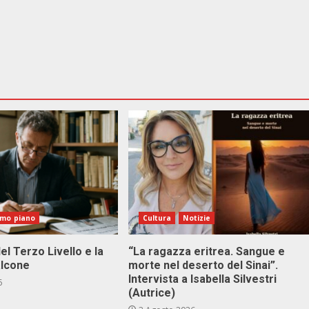
imo piano
Cultura
Notizie
el Terzo Livello e la
“La ragazza eritrea. Sangue e
alcone
morte nel deserto del Sinai”.
Intervista a Isabella Silvestri
6
(Autrice)