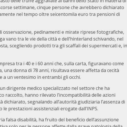
rasto delle truffe aggravate ai danni dello Stato in materia di
le scorse settimane, cinque persone che avrebbero dichiarato
bitamente nel tempo oltre seicentomila euro tra pensioni di
di osservazione, pedinamenti e mirate riprese fotografiche,
a vano tra le vie della città e dell’hinterland schivando, nel
sosta, scegliendo prodotti tra gli scaffali dei supermercati e, i
presa tra i 40 e i 60 anni che, sulla carta, figuravano come
 una donna di 78 anni, risultava essere affetta da cecità
e a un ventesimo in entrambi gli occhi.
di un dirigente medico specializzato nel settore che ha
co raccolto, hanno rilevato l’incompatibilità delle azioni
à dichiarato, segnalando all’autorità giudiziaria l’assenza di
ano le prestazioni assistenziali erogate dall’INPS.
ia falsa disabilità, ha fruito del beneficio dell’assunzione
tiva solo per le persone affette dalla grave patologia della