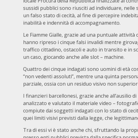
locale Procura della Repubblica finalizzate al cont
sussidi pubblici sono riusciti ad individuare, nel
un falso stato di cecità, al fine di percepire inde
inabilità e indennità di accompagnamento.
Le Fiamme Gialle, grazie ad una puntuale attività 
hanno ripreso i cinque falsi invalidi mentre girovag
traffico cittadino, ostacoli e auto in transito e in 
un caso, giocando anche alle slot – machine.
Quattro dei cinque indagati sono uomini di età com
“non vedenti assoluti”, mentre una quinta persona,
parziale, ossia con un residuo visivo non superior
I finanzieri barcellonesi, grazie anche all’ausilio 
analizzato e valutato il materiale video – fotografi
compiute dai soggetti indagati con lo stato di cecit
quei limiti visivi previsti dalla legge, che legittim
Tra di essi vi è stato anche chi, sfruttando la propr
presso enti pubblici prevista dalla specifica norma