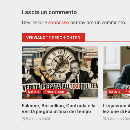
Lascia un commento
Devi essere
connesso
per inviare un commento.
VERWANDTE GESCHICHTEN
Notizie
Primo piano
Notizie
Pr
Falcone, Borsellino, Contrada e la
L’equivoco d
verità piegata all’uso del tempo
lezione di F
5 Agosto 2026
3 Agosto 202