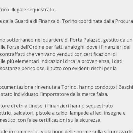
trico illegale sequestrato.
a dalla Guardia di Finanza di Torino coordinata dalla Procura
no sotterraneo nel quartiere di Porta Palazzo, gestito da un
le Forze dell’Ordine per fatti analoghi, dove i Finanzieri del
ntraffatti che venivano venduti con certificazioni di
le più elementari indicazioni circa la provenienza, i dati
ostanze pericolose, il tutto con evidenti rischi per la
la documentazione rinvenuta a Torino, hanno condotto i Baschi
tato individuato l’importatore della merce falsa.
ore di etnia cinese, i Finanzieri hanno sequestrato
lettrici, saldatori, pistole a caldo, lampade al led, insegne e
estico, con false certificazioni sulla sicurezza.
rode in commercio, violazione delle norme sulla s icurezza de