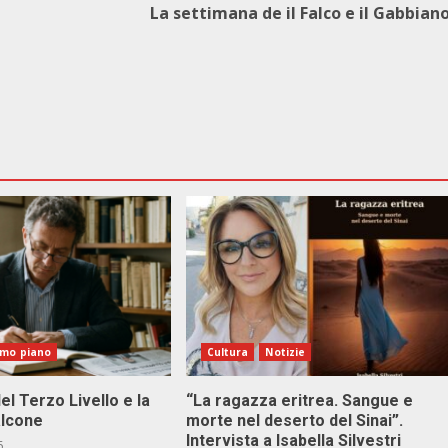
La settimana de il Falco e il Gabbian
imo piano
Cultura
Notizie
el Terzo Livello e la
“La ragazza eritrea. Sangue e
alcone
morte nel deserto del Sinai”.
Intervista a Isabella Silvestri
6