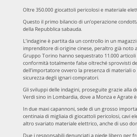
Oltre 350.000 giocattoli pericolosi e materiale elet
Questo il primo bilancio di un’operazione condott
della Repubblica sabauda.
L’indagine è partita da un controllo in un magazzi
imprenditore di origine cinese, peraltro già noto al
Gruppo Torino hanno sequestrato 11.000 articoli co
conformità totalmente false oltreché sprovvisti del
dell’importatore ovvero la presenza di materiali o s
sicurezza degli ignari compratori.
Gli sviluppi delle indagini, proseguite grazie al
Verdi sino in Lombardia, dove a Monza e Agrate è s
In due maxi capannoni, sede di un grosso importat
centinaia di migliaia di giocattoli pericolosi, cavi e
altro svariato materiale elettrico, anche di uso dom
Due i responsabili denunciati a piede libero per f