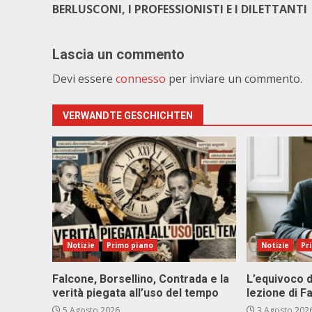
BERLUSCONI, I PROFESSIONISTI E I DILETTANTI
Lascia un commento
Devi essere
connesso
per inviare un commento.
VERWANDTE GESCHICHTEN
Notizie
Primo piano
Notizie
Pr
Falcone, Borsellino, Contrada e la
L’equivoco d
verità piegata all’uso del tempo
lezione di F
5 Agosto 2026
3 Agosto 202