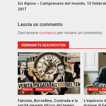
Sci Alpino – Campionato del mondo, 13 febbra
2017
Lascia un commento
Devi essere
connesso
per inviare un commento.
VERWANDTE GESCHICHTEN
Notizie
Primo piano
Notizie
Pr
Falcone, Borsellino, Contrada e la
L’equivoco d
verità piegata all’uso del tempo
lezione di F