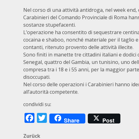
Nel corso di una attività antidroga, nel week end, ch
Carabinieri del Comando Provinciale di Roma hann
sostanze stupefacenti.
L’operazione ha consentito di sequestrare centinai
cocaina e shaboo, nonché materiale per il taglio 
contanti, ritenuto provento delle attività illecite.
Sono finiti in manette tre cittadini italiani e dodici
Senegal, quattro del Gambia, un tunisino, uno della
compresa tra i 18 e i 55 anni, per la maggior parte
disoccupati.
Nel corso delle operazioni i Carabinieri hanno iden
all’autorità competente.
condividi su:
Facebook
Twitter
Share
Post
Beitragsnavigation
Zurück