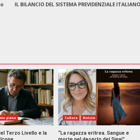
io
IL BILANCIO DEL SISTEMA PREVIDENZIALE ITALIAN
imo piano
Cultura
Notizie
el Terzo Livello e la
“La ragazza eritrea. Sangue e
alcone
morte nel deserto del Sinai”.