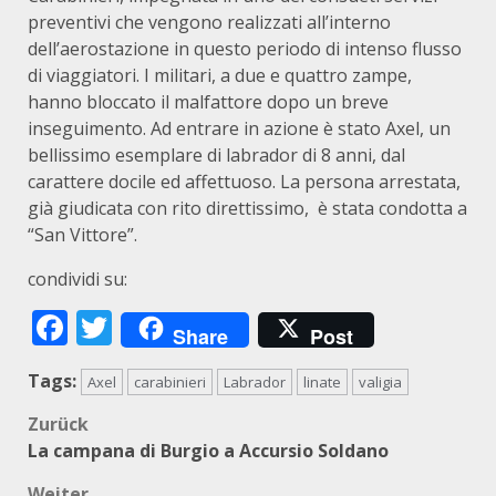
preventivi che vengono realizzati all’interno
dell’aerostazione in questo periodo di intenso flusso
di viaggiatori. I militari, a due e quattro zampe,
hanno bloccato il malfattore dopo un breve
inseguimento. Ad entrare in azione è stato Axel, un
bellissimo esemplare di labrador di 8 anni, dal
carattere docile ed affettuoso. La persona arrestata,
già giudicata con rito direttissimo, è stata condotta a
“San Vittore”.
condividi su:
Facebook
Twitter
Share
Post
Tags:
Axel
carabinieri
Labrador
linate
valigia
Beitragsnavigation
Zurück
La campana di Burgio a Accursio Soldano
Weiter