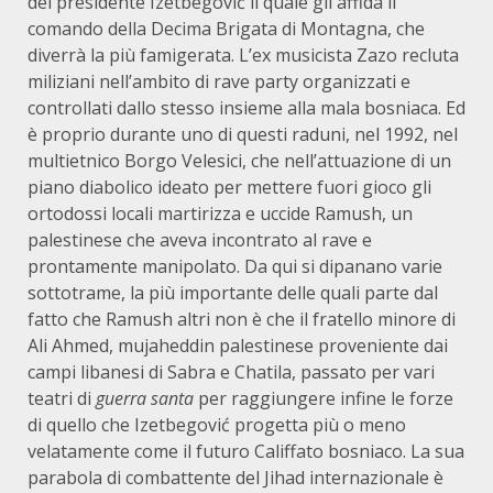
del presidente Izetbegović il quale gli affida il
comando della Decima Brigata di Montagna, che
diverrà la più famigerata. L’ex musicista Zazo recluta
miliziani nell’ambito di rave party organizzati e
controllati dallo stesso insieme alla mala bosniaca. Ed
è proprio durante uno di questi raduni, nel 1992, nel
multietnico Borgo Velesici, che nell’attuazione di un
piano diabolico ideato per mettere fuori gioco gli
ortodossi locali martirizza e uccide Ramush, un
palestinese che aveva incontrato al rave e
prontamente manipolato. Da qui si dipanano varie
sottotrame, la più importante delle quali parte dal
fatto che Ramush altri non è che il fratello minore di
Ali Ahmed, mujaheddin palestinese proveniente dai
campi libanesi di Sabra e Chatila, passato per vari
teatri di
guerra santa
per raggiungere infine le forze
di quello che Izetbegović progetta più o meno
velatamente come il futuro Califfato bosniaco. La sua
parabola di combattente del Jihad internazionale è