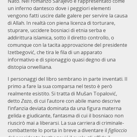
Nato. Nel romanzo Sarajevo è rappresentato come
un inferno dantesco dove i peggiori elementi
vengono fatti uscire dalle galere per servire la causa
di Allah. In realtà con piena licenza di torturare,
stuprare, uccidere bosniaci di etnia serba e
addirittura islamica, sotto il diretto controllo, o
comunque con la tacita approvazione del presidente
Izetbegović, che tira le fila di un apparato
informativo e di spionaggio quasi degno di una
distopia orwelliana.
I personaggi del libro sembrano in parte inventati. Il
primo a fare la sua comparsa nel testo è però
realmente esistito. Si tratta di Mušan Topalović,
detto
Zazo
, di cui l’autore con abile mano descrive
l’infanzia deviata dominata da una figura materna
gelida e giudicante, fantasma di cui il bosniaco non
riuscirò mai a liberarsi. La sua carriera di criminale-
combattente lo porta in breve a diventare il
figlioccio