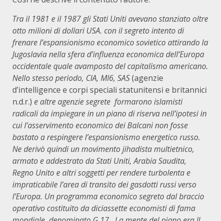
Tra il 1981 e il 1987 gli Stati Uniti avevano stanziato oltre
otto milioni di dollari USA. con il segreto intento di
frenare l’espansionismo economico sovietico attirando la
Jugoslavia nella sfera d’influenza economica dell’Europa
occidentale quale avamposto del capitalismo americano.
Nello stesso periodo, CIA, MI6, SAS
(agenzie
d’intelligence e corpi speciali statunitensi e britannici
n.d.r.)
e altre agenzie segrete formarono islamisti
radicali da impiegare in un piano di riserva nell’ipotesi in
cui l’asservimento economico dei Balcani non fosse
bastato a respingere l’espansionismo energetico russo.
Ne derivò quindi un movimento jihadista multietnico,
armato e addestrato da Stati Uniti, Arabia Saudita,
Regno Unito e altri soggetti per rendere turbolenta e
impraticabile l’area di transito dei gasdotti russi verso
l’Europa. Un programma economico segreto dal braccio
operativo costituito da diciassette economisti di fama
mondiale, denominato G.17. La mente del piano era Il