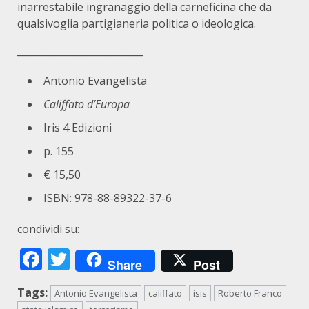
inarrestabile ingranaggio della carneficina che da
qualsivoglia partigianeria politica o ideologica.
__________________________
Antonio Evangelista
Califfato d’Europa
Iris 4 Edizioni
p. 155
€ 15,50
ISBN: 978-88-89322-37-6
condividi su:
Facebook
Twitter
Share
Post
Tags:
Antonio Evangelista
califfato
isis
Roberto Franco