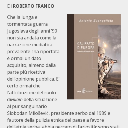
Di
ROBERTO FRANCO
Che la lunga e
tormentata guerra
Jugoslava degli anni ’90
non sia andata come la
narrazione mediatica
prevalente l’ha riportata
è ormai un dato
acquisito, almeno dalla
parte più ricettiva
dell’opinione pubblica. E’
certo ormai che
l’attribuzione del ruolo
di
villain
della situazione
al pur sanguinario
Slobodan Milošević, presidente serbo dal 1989 e
fautore della pulizia etnica del paese a favore
dell’etnia serba, abbia peccato di faziosità: sono stati