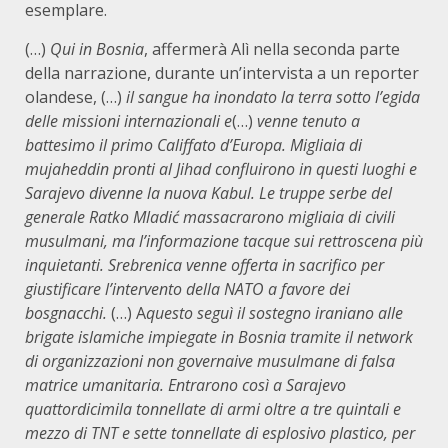
esemplare.
(…)
Qui in Bosnia
, affermerà Alì nella seconda parte
della narrazione, durante un’intervista a un reporter
olandese, (…)
il sangue ha inondato la terra sotto l’egida
delle missioni internazionali e
(…)
venne tenuto a
battesimo il primo Califfato d’Europa. Migliaia di
mujaheddin pronti al Jihad confluirono in questi luoghi e
Sarajevo divenne la nuova Kabul. Le truppe serbe del
generale Ratko Mladić massacrarono migliaia di civili
musulmani, ma l’informazione tacque sui rettroscena più
inquietanti. Srebrenica venne offerta in sacrifico per
giustificare l’intervento della NATO a favore dei
bosgnacchi.
(…) A
questo seguì il sostegno iraniano alle
brigate islamiche impiegate in Bosnia tramite il network
di organizzazioni non governaive musulmane di falsa
matrice umanitaria. Entrarono così a Sarajevo
quattordicimila tonnellate di armi oltre a tre quintali e
mezzo di TNT e sette tonnellate di esplosivo plastico, per