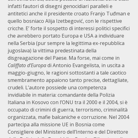
infatti fautori di disegni genocidiari paralleli e
antitetici anche il presidente croato Franjo Tuđman e
quello bosniaco Alija Izetbegović, con le rispettive
cricche. E’ forte il sospetto di interessi politici specifici
che avrebbero portato Europa e USA a individuare
nella Serbia (pur sempre la legittima ex-repubblica
jugoslava) la vittima predestinata della
disgreagazione del Paese. Ma forse, mai come in
Califfato d’Europa
di Antonio Evangelista, in uscita a
maggio-giugno, le ragioni sottostanti a tale caotico
smembramento appaiono tanto precise, dettagliate,
crudeli. L’autore possiede una competenza
invidiabile in materia: comandante della Polizia
Italiana in Kosovo con l’ONU tra il 2000 e il 2004, si è
occupato di crimini di guerra, terrorismo, criminalità
organizzata, mafie balcaniche e corruzione. Nel 2004
partecipa alla missione UE in Bosnia come
Consigliere del Ministero dell’Interno e del Direttore