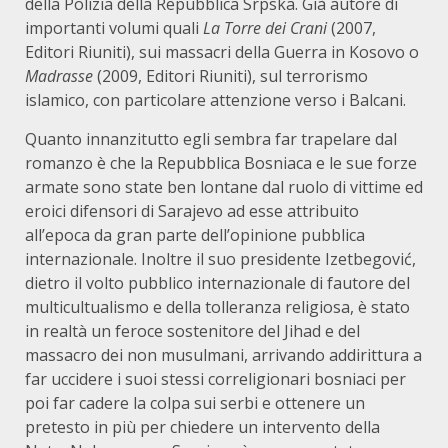
della Polizia della Repubblica Srpska. Già autore di
importanti volumi quali
La Torre dei Crani
(2007,
Editori Riuniti), sui massacri della Guerra in Kosovo o
Madrasse
(2009, Editori Riuniti), sul terrorismo
islamico, con particolare attenzione verso i Balcani.
Quanto innanzitutto egli sembra far trapelare dal
romanzo è che la Repubblica Bosniaca e le sue forze
armate sono state ben lontane dal ruolo di vittime ed
eroici difensori di Sarajevo ad esse attribuito
all’epoca da gran parte dell’opinione pubblica
internazionale. Inoltre il suo presidente Izetbegović,
dietro il volto pubblico internazionale di fautore del
multicultualismo e della tolleranza religiosa, è stato
in realtà un feroce sostenitore del Jihad e del
massacro dei non musulmani, arrivando addirittura a
far uccidere i suoi stessi correligionari bosniaci per
poi far cadere la colpa sui serbi e ottenere un
pretesto in più per chiedere un intervento della