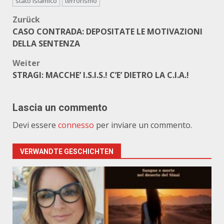
stato islamico
terrorismo
Beitragsnavigation
Zurück
CASO CONTRADA: DEPOSITATE LE MOTIVAZIONI
DELLA SENTENZA
Weiter
STRAGI: MACCHE’ I.S.I.S.! C’E’ DIETRO LA C.I.A.!
Lascia un commento
Devi essere
connesso
per inviare un commento.
VERWANDTE GESCHICHTEN