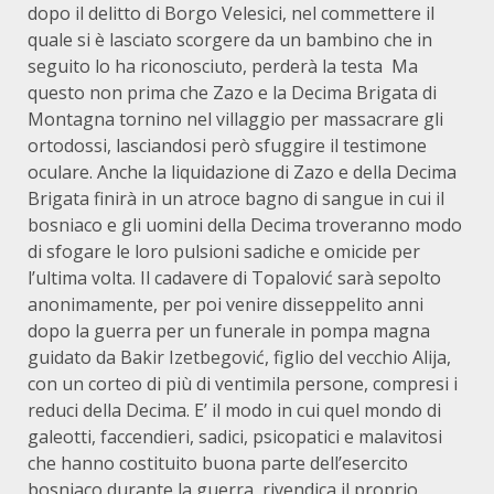
dopo il delitto di Borgo Velesici, nel commettere il
quale si è lasciato scorgere da un bambino che in
seguito lo ha riconosciuto, perderà la testa Ma
questo non prima che Zazo e la Decima Brigata di
Montagna tornino nel villaggio per massacrare gli
ortodossi, lasciandosi però sfuggire il testimone
oculare. Anche la liquidazione di Zazo e della Decima
Brigata finirà in un atroce bagno di sangue in cui il
bosniaco e gli uomini della Decima troveranno modo
di sfogare le loro pulsioni sadiche e omicide per
l’ultima volta. Il cadavere di Topalović sarà sepolto
anonimamente, per poi venire disseppelito anni
dopo la guerra per un funerale in pompa magna
guidato da Bakir Izetbegović, figlio del vecchio Alija,
con un corteo di più di ventimila persone, compresi i
reduci della Decima. E’ il modo in cui quel mondo di
galeotti, faccendieri, sadici, psicopatici e malavitosi
che hanno costituito buona parte dell’esercito
bosniaco durante la guerra, rivendica il proprio