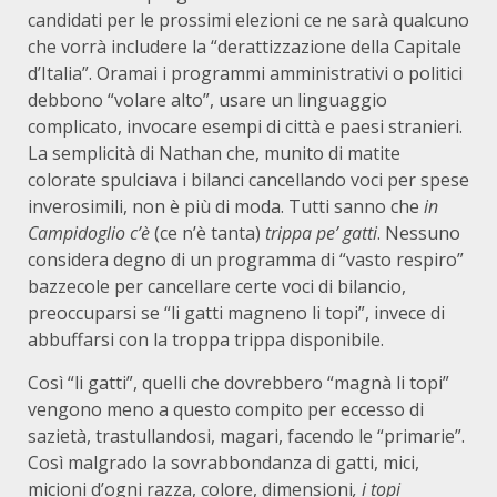
candidati per le prossimi elezioni ce ne sarà qualcuno
che vorrà includere la “derattizzazione della Capitale
d’Italia”. Oramai i programmi amministrativi o politici
debbono “volare alto”, usare un linguaggio
complicato, invocare esempi di città e paesi stranieri.
La semplicità di Nathan che, munito di matite
colorate spulciava i bilanci cancellando voci per spese
inverosimili, non è più di moda. Tutti sanno che
in
Campidoglio c’è
(ce n’è tanta)
trippa pe’ gatti
. Nessuno
considera degno di un programma di “vasto respiro”
bazzecole per cancellare certe voci di bilancio,
preoccuparsi se “li gatti magneno li topi”, invece di
abbuffarsi con la troppa trippa disponibile.
Così “li gatti”, quelli che dovrebbero “magnà li topi”
vengono meno a questo compito per eccesso di
sazietà, trastullandosi, magari, facendo le “primarie”.
Così malgrado la sovrabbondanza di gatti, mici,
micioni d’ogni razza, colore, dimensioni
, i topi