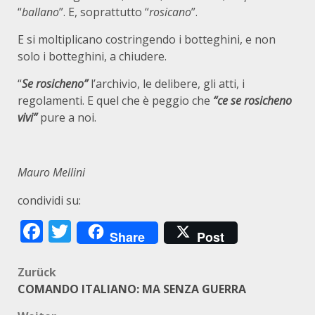
“
ballano
”. E, soprattutto “
rosicano
”.
E si moltiplicano costringendo i botteghini, e non
solo i botteghini, a chiudere.
“
Se rosicheno”
l’archivio, le delibere, gli atti, i
regolamenti. E quel che è peggio che
“ce se rosicheno
vivi”
pure a noi.
Mauro Mellini
condividi su:
Facebook
Twitter
Share
Post
Beitragsnavigation
Zurück
COMANDO ITALIANO: MA SENZA GUERRA