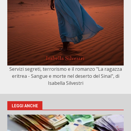
Servizi segreti, terrorismo e il romanzo "La ragazza
eritrea - Sangue e morte nel deserto del Sinai", di
Isabella Silvestri
LEGGI ANCHE