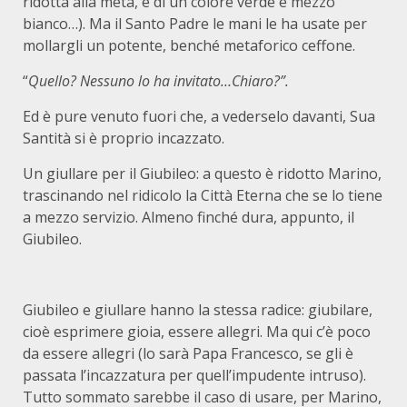
ridotta alla metà, e di un colore verde e mezzo
bianco…). Ma il Santo Padre le mani le ha usate per
mollargli un potente, benché metaforico ceffone.
“
Quello? Nessuno lo ha invitato…Chiaro?”.
Ed è pure venuto fuori che, a vederselo davanti, Sua
Santità si è proprio incazzato.
Un giullare per il Giubileo: a questo è ridotto Marino,
trascinando nel ridicolo la Città Eterna che se lo tiene
a mezzo servizio. Almeno finché dura, appunto, il
Giubileo.
Giubileo e giullare hanno la stessa radice: giubilare,
cioè esprimere gioia, essere allegri. Ma qui c’è poco
da essere allegri (lo sarà Papa Francesco, se gli è
passata l’incazzatura per quell’impudente intruso).
Tutto sommato sarebbe il caso di usare, per Marino,