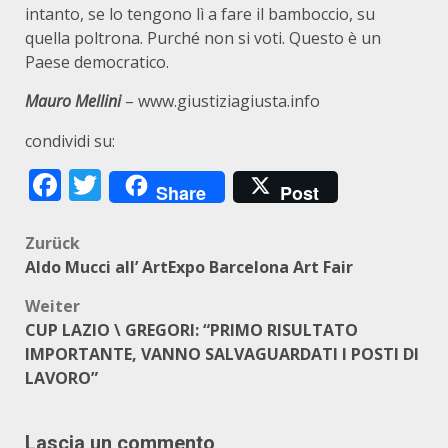
intanto, se lo tengono lì a fare il bamboccio, su
quella poltrona. Purché non si voti. Questo è un
Paese democratico.
Mauro Mellini
– www.giustiziagiusta.info
condividi su:
Facebook
Twitter
Share
Post
Beitragsnavigation
Zurück
Aldo Mucci all’ ArtExpo Barcelona Art Fair
Weiter
CUP LAZIO \ GREGORI: “PRIMO RISULTATO
IMPORTANTE, VANNO SALVAGUARDATI I POSTI DI
LAVORO”
Lascia un commento