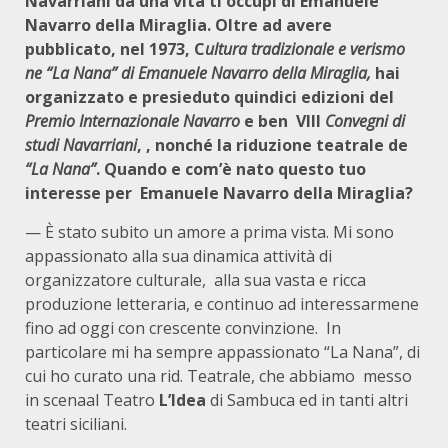
Navarriani da una vita ti occupi di Emanuele
Navarro della Miraglia. Oltre ad avere
pubblicato, nel 1973, C
ultura tradizionale e verismo
ne “La Nana” di Emanuele Navarro della Miraglia,
hai
organizzato e presieduto quindici edizioni del
Premio Internazionale Navarro
e ben VIII
Convegni di
studi Navarriani
, , nonché la riduzione teatrale de
“La Nana”
. Quando e com’è nato questo tuo
interesse per Emanuele Navarro della Miraglia?
— È stato subito un amore a prima vista. Mi sono
appassionato alla sua dinamica attività di
organizzatore culturale, alla sua vasta e ricca
produzione letteraria, e continuo ad interessarmene
fino ad oggi con crescente convinzione. In
particolare mi ha sempre appassionato “La Nana”, di
cui ho curato una rid. Teatrale, che abbiamo messo
in scenaal Teatro
L’Idea
di Sambuca ed in tanti altri
teatri siciliani.