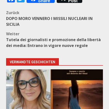
Share
Post
Beitragsnavigation
Zurück
DOPO MORO VENNERO I MISSILI NUCLEARI IN
SICILIA
Weiter
Tutela dei giornalisti e promozione della libertà
dei media: Entrano in vigore nuove regole
VERWANDTE GESCHICHTEN