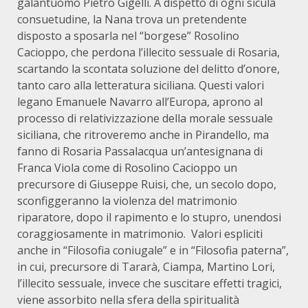
galantuomo Pietro Gigelli. A dispetto di ogni sicula
consuetudine, la Nana trova un pretendente
disposto a sposarla nel “borgese” Rosolino
Cacioppo, che perdona l’illecito sessuale di Rosaria,
scartando la scontata soluzione del delitto d’onore,
tanto caro alla letteratura siciliana. Questi valori
legano Emanuele Navarro all’Europa, aprono al
processo di relativizzazione della morale sessuale
siciliana, che ritroveremo anche in Pirandello, ma
fanno di Rosaria Passalacqua un’antesignana di
Franca Viola come di Rosolino Cacioppo un
precursore di Giuseppe Ruisi, che, un secolo dopo,
sconfiggeranno la violenza del matrimonio
riparatore, dopo il rapimento e lo stupro, unendosi
coraggiosamente in matrimonio. Valori espliciti
anche in “Filosofia coniugale” e in “Filosofia paterna”,
in cui, precursore di Tararà, Ciampa, Martino Lori,
l’illecito sessuale, invece che suscitare effetti tragici,
viene assorbito nella sfera della spiritualità