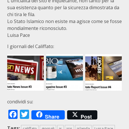
L’ufficialità del sito è inquietante, non tanto per la
sua esistenza quanto per la sicurezza dimostrata da
chi tira le fila.
Lo Stato Islamico non esiste ma agisce come se fosse
mondialmente riconosciuto.
Luisa Pace
I giornali del Califfato:
condividi su:
Facebook
Twitter
Share
Post
Tags:
califfato
giornali
is
isis
islanda
Luisa Pace