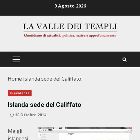
Zum
9 Agosto 2026
Inhalt
springen
PRIMÄRES
MENÜ
Home
Islanda sede del Califfato
In evidenza
Islanda sede del Califfato
10 Ottobre 2014
Ma gli
islandesi