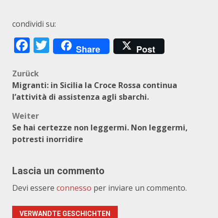
condividi su:
Facebook
Twitter
Share
Post
Beitragsnavigation
Zurück
Migranti: in Sicilia la Croce Rossa continua
l’attività di assistenza agli sbarchi.
Weiter
Se hai certezze non leggermi. Non leggermi,
potresti inorridire
Lascia un commento
Devi essere
connesso
per inviare un commento.
VERWANDTE GESCHICHTEN