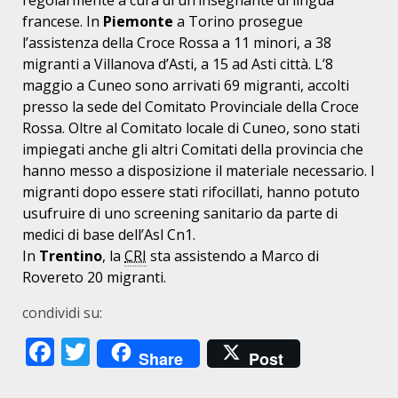
francese. In
Piemonte
a Torino prosegue
l’assistenza della Croce Rossa a 11 minori, a 38
migranti a Villanova d’Asti, a 15 ad Asti città. L’8
maggio a Cuneo sono arrivati 69 migranti, accolti
presso la sede del Comitato Provinciale della Croce
Rossa. Oltre al Comitato locale di Cuneo, sono stati
impiegati anche gli altri Comitati della provincia che
hanno messo a disposizione il materiale necessario. I
migranti dopo essere stati rifocillati, hanno potuto
usufruire di uno screening sanitario da parte di
medici di base dell’Asl Cn1.
In
Trentino
, la
CRI
sta assistendo a Marco di
Rovereto 20 migranti.
condividi su:
Facebook
Twitter
Share
Post