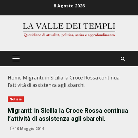
Zum
8 Agosto 2026
Inhalt
springen
PRIMÄRES
MENÜ
Home
Migranti: in Sicilia la Croce Rossa continua
l’attività di assistenza agli sbarchi.
Notizie
Migranti: in Sicilia la Croce Rossa continua
l’attività di assistenza agli sbarchi.
10 Maggio 2014