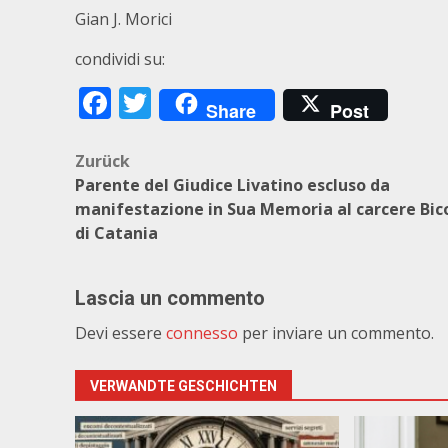
Gian J. Morici
condividi su:
Facebook
Twitter
Share
Post
Beitragsnavigation
Zurück
Parente del Giudice Livatino escluso da
manifestazione in Sua Memoria al carcere Bic
di Catania
Lascia un commento
Devi essere
connesso
per inviare un commento.
VERWANDTE GESCHICHTEN