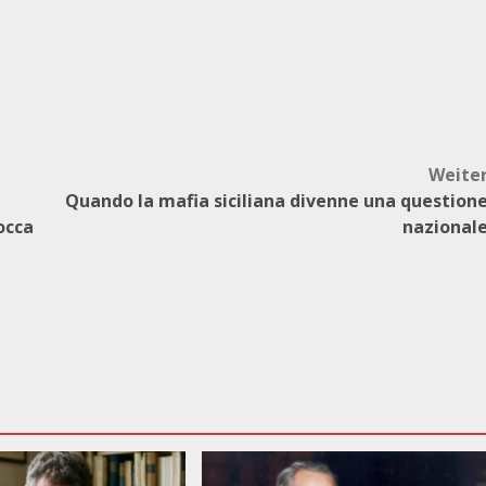
Weite
Quando la mafia siciliana divenne una question
occa
nazional