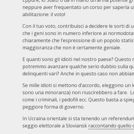
Eppure, lo Stato ti dà in mano un’arma potente graz
neppure aver frequentato un corso per saperla us
abilitazione: il voto!
Con il tuo voto, contribuisci a decidere le sorti d
che i geni sono in numero inferiore ai normodotati
chiaramente che l’espressione di un popolo statis
maggioranza che non è certamente geniale.
E quanti sono gli idioti nel nostro paese? Questo
potremmo avanzare qualche serio dubbio sulla quali
delinquenti vari? Anche in questo caso non abbiamo
Se mille idioti si mettono d’accordo, eleggono un
sono una minoranza) non riuscirebbero a fare. Lo
come i criminali, i pedofili ecc. Questo basta a spi
peggiore forma di governo.
In Ucraina orientale si sta tenendo un referendum
seggio elettorale a Sloviansk
raccontando quello 