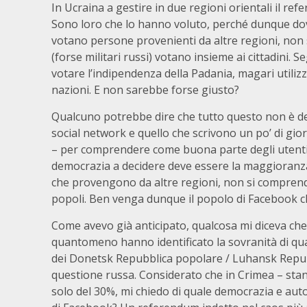
In Ucraina a gestire in due regioni orientali il re
Sono loro che lo hanno voluto, perché dunque dovr
votano persone provenienti da altre regioni, non 
(forse militari russi) votano insieme ai cittadini. 
votare l’indipendenza della Padania, magari utilizz
nazioni. E non sarebbe forse giusto?
Qualcuno potrebbe dire che tutto questo non è de
social network e quello che scrivono un po’ di gio
– per comprendere come buona parte degli utenti si
democrazia a decidere deve essere la maggioranza.
che provengono da altre regioni, non si comprend
popoli. Ben venga dunque il popolo di Facebook ch
Come avevo già anticipato, qualcosa mi diceva ch
quantomeno hanno identificato la sovranità di quale
dei Donetsk Repubblica popolare / Luhansk Repubb
questione russa. Considerato che in Crimea – stando
solo del 30%, mi chiedo di quale democrazia e aut