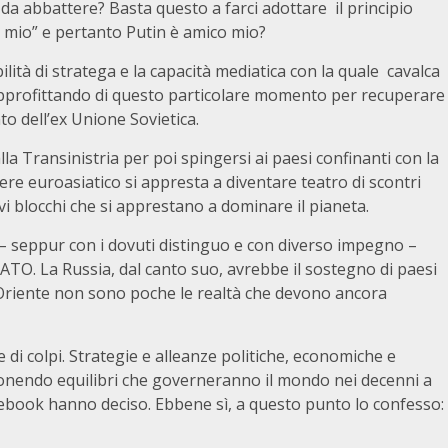
da abbattere? Basta questo a farci adottare il principio
o mio” e pertanto Putin è amico mio?
lità di stratega e la capacità mediatica con la quale cavalca
, approfittando di questo particolare momento per recuperare
to dell’ex Unione Sovietica.
lla Transinistria per poi spingersi ai paesi confinanti con la
ere euroasiatico si appresta a diventare teatro di scontri
vi blocchi che si apprestano a dominare il pianeta.
e – seppur con i dovuti distinguo e con diverso impegno –
 NATO. La Russia, dal canto suo, avrebbe il sostegno di paesi
 Oriente non sono poche le realtà che devono ancora
di colpi. Strategie e alleanze politiche, economiche e
ponendo equilibri che governeranno il mondo nei decenni a
cebook hanno deciso. Ebbene sì, a questo punto lo confesso: