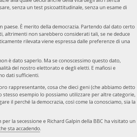
ie alla quale decidi anche della vita degli altri senza
are, senza un test psicoattitudinale, senza un esame di
i un paese. È merito della democrazia. Partendo dal dato certo
, altrimenti non sarebbero considerati tali, se ne deduce
ticamente rilevata viene espressa dalle preferenze di una
 non è dato saperlo. Ma se conoscessimo questo dato,
tà del nostro elettorato e degli eletti. E mafiosi e
 dati sufficienti.
 loro rappresentante, cosa che dieci geni (che abbiamo detto
 stesso esempio lo possiamo utilizzare per altre categorie,
egare il perché la democrazia, così come la conosciamo, sia la
 per la secessione e Richard Galpin della BBC ha visitato un
che sta accadendo
.