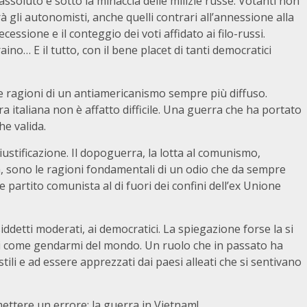
soluto e sotto la minaccia delle milizie russe. Votanti non
 gli autonomisti, anche quelli contrari all’annessione alla
ssione e il conteggio dei voti affidato ai filo-russi.
no… E il tutto, con il bene placet di tanti democratici
 ragioni di un antiamericanismo sempre più diffuso.
a italiana non è affatto difficile. Una guerra che ha portato
he valida.
iustificazione. Il dopoguerra, la lotta al comunismo,
lia, sono le ragioni fondamentali di un odio che da sempre
de partito comunista al di fuori dei confini dell’ex Unione
iddetti moderati, ai democratici. La spiegazione forse la si
ati come gendarmi del mondo. Un ruolo che in passato ha
stili e ad essere apprezzati dai paesi alleati che si sentivano
ettere un errore: la guerra in Vietnam!