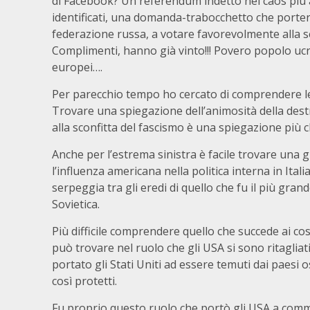
di Facebook? Un referendum indetto nel caos più as
identificati, una domanda-trabocchetto che porterà
federazione russa, a votare favorevolmente alla sece
Complimenti, hanno già vinto!!! Povero popolo ucrai
europei….
Per parecchio tempo ho cercato di comprendere le
Trovare una spiegazione dell’animosità della destr
alla sconfitta del fascismo è una spiegazione più c
Anche per l’estrema sinistra è facile trovare una g
l’influenza americana nella politica interna in Ita
serpeggia tra gli eredi di quello che fu il più gran
Sovietica.
Più difficile comprendere quello che succede ai cos
può trovare nel ruolo che gli USA si sono ritagli
portato gli Stati Uniti ad essere temuti dai paesi o
così protetti.
Fu proprio questo ruolo che portò gli USA a comm