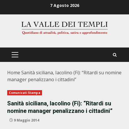
Zum
7 Agosto 2026
Inhalt
springen
PRIMÄRES
MENÜ
Home
Sanità siciliana, Iacolino (Fi): “Ritardi su nomine
manager penalizzano i cittadini”
Comunicati Stampa
Sanità siciliana, Iacolino (Fi): “Ritardi su
nomine manager penalizzano i cittadini”
9 Maggio 2014