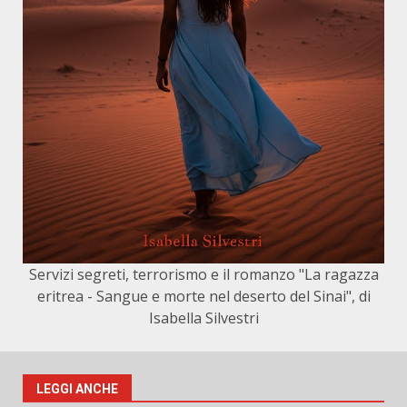
Servizi segreti, terrorismo e il romanzo "La ragazza
eritrea - Sangue e morte nel deserto del Sinai", di
Isabella Silvestri
LEGGI ANCHE