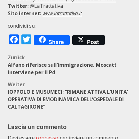
Twitter:
@LaTrattativa
Sito internet:
www.latrattativa.it
condividi su:
Facebook
Twitter
Share
Post
Beitragsnavigation
Zurück
Alfano riferisce sull’immigrazione, Moscatt
interviene per il Pd
Weiter
IOPPOLO E MUSUMECI: “RIMANE ATTIVA L’UNITA’
OPERATIVA DI EMODINAMICA DELL’OSPEDALE DI
CALTAGIRONE”
Lascia un commento
Devi essere
connesso
per inviare un commento.