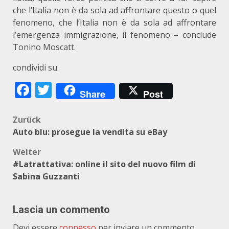
che l’Italia non è da sola ad affrontare questo o quel
fenomeno, che l’Italia non è da sola ad affrontare
l’emergenza immigrazione, il fenomeno – conclude
Tonino Moscatt.
condividi su:
Facebook
Twitter
Share
Post
Beitragsnavigation
Zurück
Auto blu: prosegue la vendita su eBay
Weiter
#Latrattativa: online il sito del nuovo film di
Sabina Guzzanti
Lascia un commento
Devi essere
connesso
per inviare un commento.