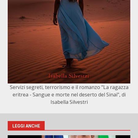
Servizi segreti, terrorismo e il romanzo "La ragazza
eritrea - Sangue e morte nel deserto del Sinai", di
Isabella Silvestri
LEGGI ANCHE