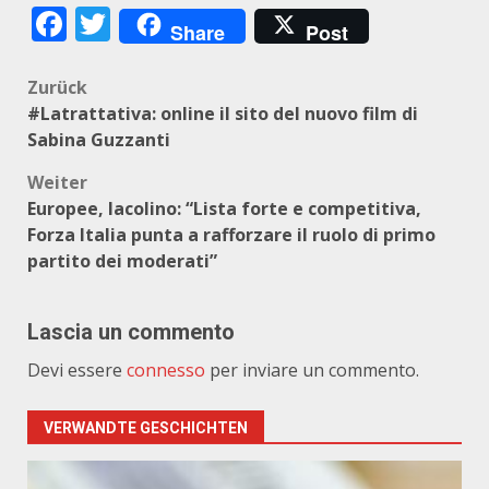
Facebook
Twitter
Share
Post
Beitragsnavigation
Zurück
#Latrattativa: online il sito del nuovo film di
Sabina Guzzanti
Weiter
Europee, Iacolino: “Lista forte e competitiva,
Forza Italia punta a rafforzare il ruolo di primo
partito dei moderati”
Lascia un commento
Devi essere
connesso
per inviare un commento.
VERWANDTE GESCHICHTEN