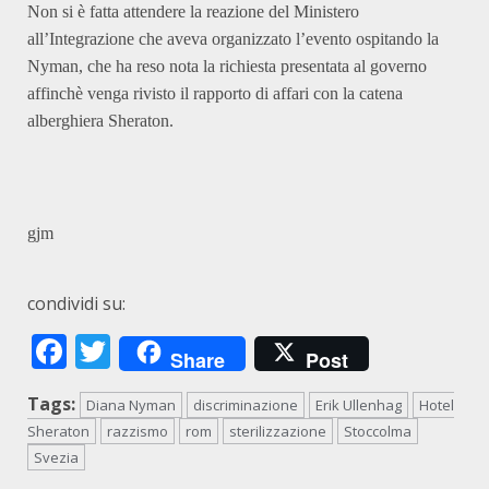
Non si è fatta attendere la reazione del Ministero
all’Integrazione che aveva organizzato l’evento ospitando la
Nyman, che ha reso nota la richiesta presentata al governo
affinchè venga rivisto il rapporto di affari con la catena
alberghiera Sheraton.
gjm
condividi su:
Facebook
Twitter
Share
Post
Tags:
Diana Nyman
discriminazione
Erik Ullenhag
Hotel
Sheraton
razzismo
rom
sterilizzazione
Stoccolma
Svezia