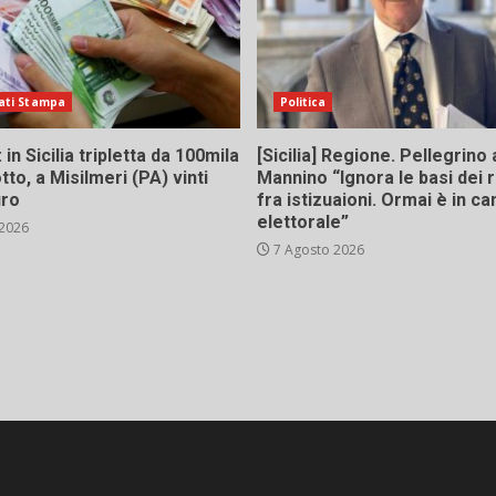
ati Stampa
Politica
in Sicilia tripletta da 100mila
[Sicilia] Regione. Pellegrino 
tto, a Misilmeri (PA) vinti
Mannino “Ignora le basi dei 
uro
fra istizuaioni. Ormai è in 
elettorale”
 2026
7 Agosto 2026