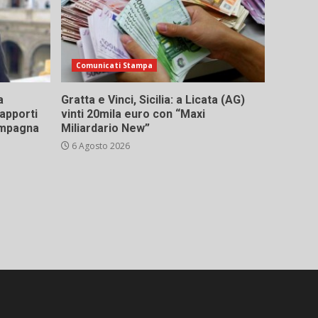
Comunicati Stampa
a
Gratta e Vinci, Sicilia: a Licata (AG)
rapporti
vinti 20mila euro con “Maxi
campagna
Miliardario New”
6 Agosto 2026