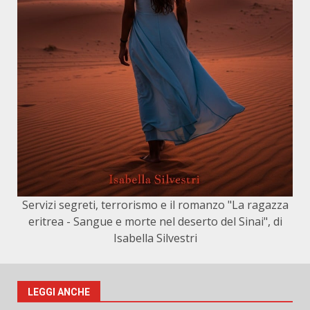
Servizi segreti, terrorismo e il romanzo "La ragazza
eritrea - Sangue e morte nel deserto del Sinai", di
Isabella Silvestri
LEGGI ANCHE