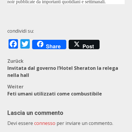
noir pubblicate da importanti quotidiani e settimanali.
condividi su:
Facebook
Twitter
Share
Post
Beitragsnavigation
Zurück
Invitata dal governo l’Hotel Sheraton la relega
nella hall
Weiter
Feti umani utilizzati come combustibile
Lascia un commento
Devi essere
connesso
per inviare un commento.