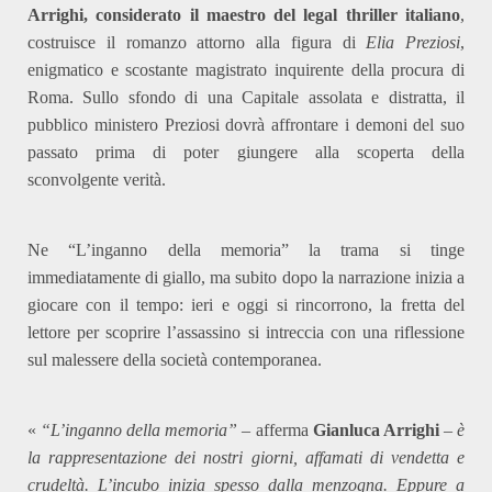
Arrighi, considerato il maestro del legal thriller italiano
,
costruisce il romanzo attorno alla figura di
Elia Preziosi
,
enigmatico e scostante magistrato inquirente della procura di
Roma. Sullo sfondo di una Capitale assolata e distratta, il
pubblico ministero Preziosi dovrà affrontare i demoni del suo
passato prima di poter giungere alla scoperta della
sconvolgente verità.
Ne “L’inganno della memoria” la trama si tinge
immediatamente di giallo, ma subito dopo la narrazione inizia a
giocare con il tempo: ieri e oggi si rincorrono, la fretta del
lettore per scoprire l’assassino si intreccia con una riflessione
sul malessere della società contemporanea.
«
“L’inganno della memoria”
– afferma
Gianluca Arrighi
–
è
la rappresentazione dei nostri giorni, affamati di vendetta e
crudeltà. L’incubo inizia spesso dalla menzogna. Eppure a