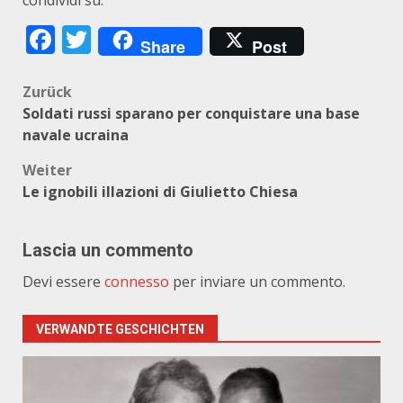
condividi su:
Facebook
Twitter
Share
Post
Beitragsnavigation
Zurück
Soldati russi sparano per conquistare una base
navale ucraina
Weiter
Le ignobili illazioni di Giulietto Chiesa
Lascia un commento
Devi essere
connesso
per inviare un commento.
VERWANDTE GESCHICHTEN