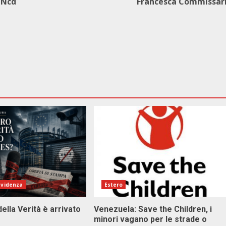
o Ncd
Francesca Commissar
evidenza
Estero
della Verità è arrivato
Venezuela: Save the Children, i
minori vagano per le strade o