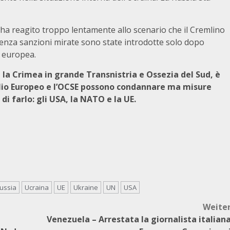
e ha reagito troppo lentamente allo scenario che il Cremlino
uenza sanzioni mirate sono state introdotte solo dopo
e europea.
e la Crimea
in grande Transnistria e Ossezia del Sud, è
glio Europeo e l’OCSE possono condannare ma misure
di farlo: gli USA, la NATO e la UE.
russia
Ucraina
UE
Ukraine
UN
USA
Weite
Venezuela – Arrestata la giornalista italian