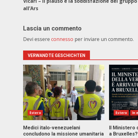
Vicari – Il plauso e la soddisfazione del grupp
all’Ars
Lascia un commento
Devi essere
connesso
per inviare un commento.
VERWANDTE GESCHICHTEN
Estero
Estero
In 
Medici italo-venezuelani
Il Ministero 
concludono la missione umanitaria
a Bruxelles?