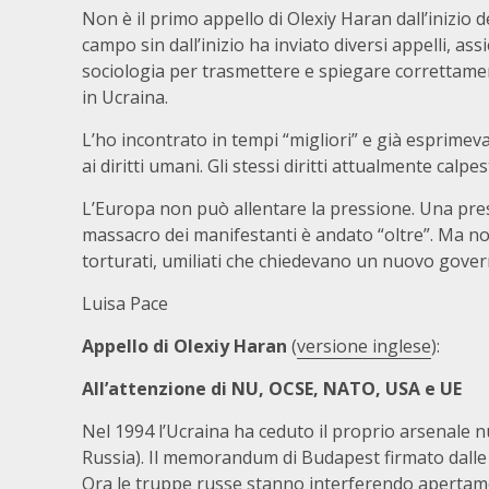
Non è il primo appello di Olexiy Haran dall’inizio d
campo sin dall’inizio ha inviato diversi appelli, ass
sociologia per trasmettere e spiegare correttame
in Ucraina.
L’ho incontrato in tempi “migliori” e già esprimev
ai diritti umani. Gli stessi diritti attualmente calpe
L’Europa non può allentare la pressione. Una pre
massacro dei manifestanti è andato “oltre”. Ma non 
torturati, umiliati che chiedevano un nuovo gover
Luisa Pace
Appello di Olexiy Haran
(
versione inglese
):
All’attenzione di NU, OCSE, NATO, USA e UE
Nel 1994 l’Ucraina ha ceduto il proprio arsenale n
Russia). Il memorandum di Budapest firmato dalle 
Ora le truppe russe stanno interferendo apertamen