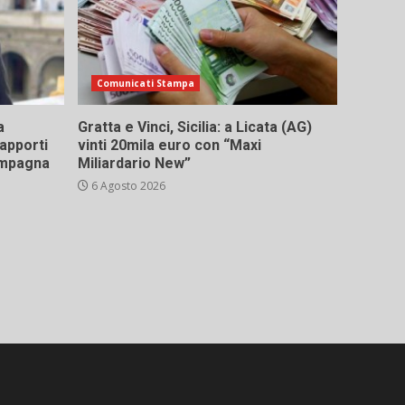
Comunicati Stampa
a
Gratta e Vinci, Sicilia: a Licata (AG)
rapporti
vinti 20mila euro con “Maxi
campagna
Miliardario New”
6 Agosto 2026