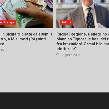
ati Stampa
Politica
in Sicilia tripletta da 100mila
[Sicilia] Regione. Pellegrino 
tto, a Misilmeri (PA) vinti
Mannino “Ignora le basi dei 
uro
fra istizuaioni. Ormai è in 
elettorale”
 2026
7 Agosto 2026