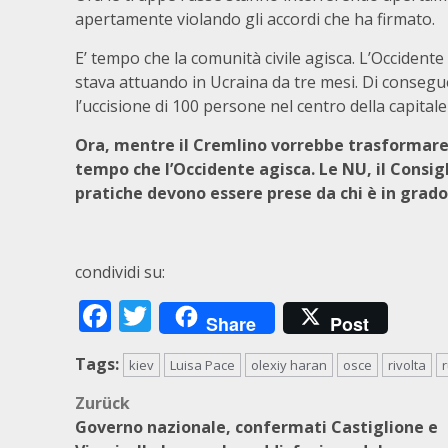
apertamente violando gli accordi che ha firmato.
E’ tempo che la comunità civile agisca. L’Occident
stava attuando in Ucraina da tre mesi. Di conseg
l’uccisione di 100 persone nel centro della capital
Ora, mentre il Cremlino vorrebbe trasformar
tempo che l’Occidente agisca. Le NU, il Consi
pratiche devono essere prese da chi è in grado 
condividi su:
Facebook
Twitter
Share
Post
Tags:
kiev
Luisa Pace
olexiy haran
osce
rivolta
Beitragsnavigation
Zurück
Governo nazionale, confermati Castiglione e