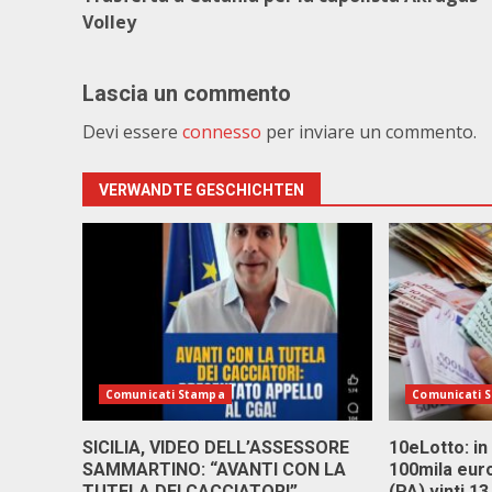
Volley
Lascia un commento
Devi essere
connesso
per inviare un commento.
VERWANDTE GESCHICHTEN
Comunicati Stampa
Comunicati 
SICILIA, VIDEO DELL’ASSESSORE
10eLotto: in 
SAMMARTINO: “AVANTI CON LA
100mila euro
TUTELA DEI CACCIATORI”.
(PA) vinti 1