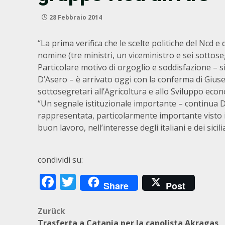
28 Febbraio 2014
“La prima verifica che le scelte politiche del Ncd e
nomine (tre ministri, un viceministro e sei sotto
Particolare motivo di orgoglio e soddisfazione – s
D’Asero – è arrivato oggi con la conferma di Giuse
sottosegretari all’Agricoltura e allo Sviluppo econ
“Un segnale istituzionale importante – continua D
rappresentata, particolarmente importante visto il 
buon lavoro, nell’interesse degli italiani e dei sicil
condividi su:
Facebook
Twitter
Share
Post
Beitragsnavigation
Zurück
Trasferta a Catania per la capolista Akragas