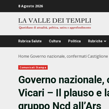
Zum
8 Agosto 2026
Inhalt
springen
Rubrica Salute
Cultura
Politica
Rubriche
Home
Governo nazionale, confermati Castiglione e
Comunicati Stampa
Governo nazionale, 
Vicari – Il plauso e 
gruppo Ncd all’Ars