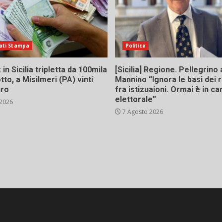
ati Stampa
Politica
in Sicilia tripletta da 100mila
[Sicilia] Regione. Pellegrino 
tto, a Misilmeri (PA) vinti
Mannino “Ignora le basi dei 
uro
fra istizuaioni. Ormai è in 
elettorale”
 2026
7 Agosto 2026