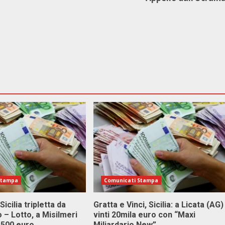
Stampa
Comunicati Stampa
Sicilia tripletta da
Gratta e Vinci, Sicilia: a Licata (AG)
 – Lotto, a Misilmeri
vinti 20mila euro con “Maxi
3.500 euro
Miliardario New”