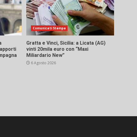
Comunicati Stampa
a
Gratta e Vinci, Sicilia: a Licata (AG)
rapporti
vinti 20mila euro con “Maxi
campagna
Miliardario New”
6 Agosto 2026