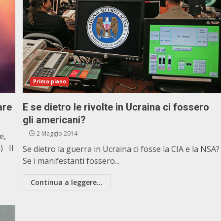
Primo piano
are
E se dietro le rivolte in Ucraina ci fossero
gli americani?
2 Maggio 2014
e,
) Il
Se dietro la guerra in Ucraina ci fosse la CIA e la NSA?
Se i manifestanti fossero...
Continua a leggere...